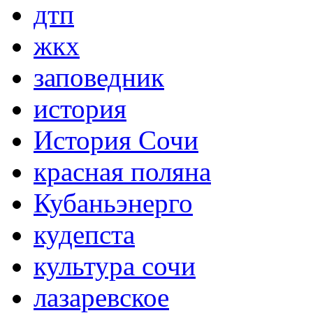
дтп
жкх
заповедник
история
История Сочи
красная поляна
Кубаньэнерго
кудепста
культура сочи
лазаревское