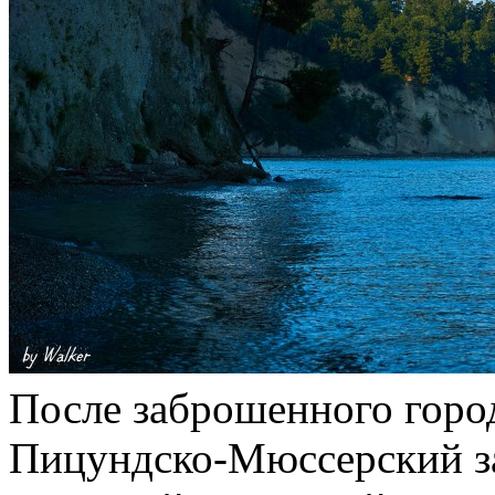
После заброшенного горо
Пицундско-Мюссерский за