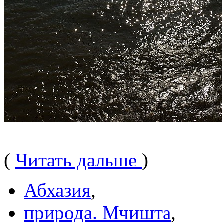
(
Читать дальше
)
Абхазия
,
природа. Мчишта
,