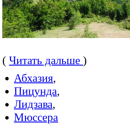
(
Читать дальше
)
Абхазия
,
Пицунда
,
Лидзава
,
Мюссера