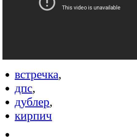
встречка
,
дпс
,
дублер
,
кирпич