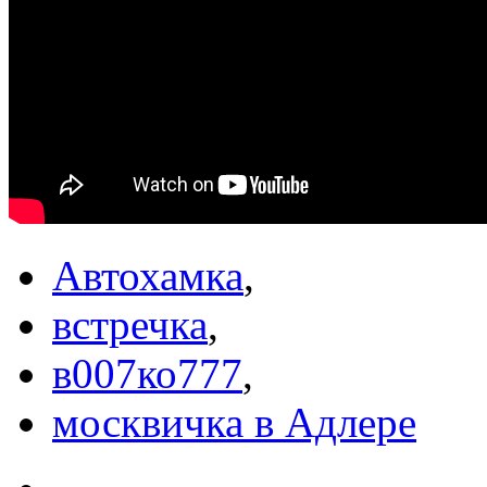
Автохамка
,
встречка
,
в007ко777
,
москвичка в Адлере