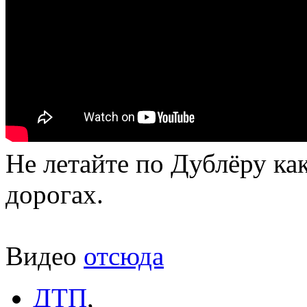
Не летайте по Дублёру ка
дорогах.
Видео
отсюда
ДТП
,