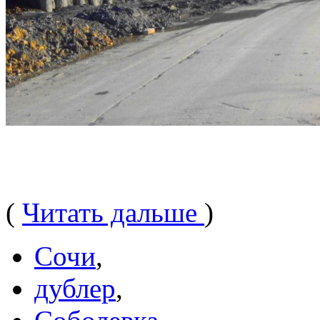
(
Читать дальше
)
Сочи
,
дублер
,