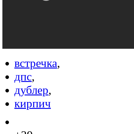
встречка
,
дпс
,
дублер
,
кирпич