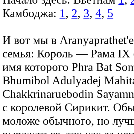
Камбоджа:
1
,
2
,
3
,
4
,
5
И вот мы в Aranyaprathet'
семья: Король — Рама IX
имя которого Phra Bat So
Bhumibol Adulyadej Mahita
Chakkrinaruebodin Sayamm
с королевой Сирикит. Об
моложе обычного, но лучш