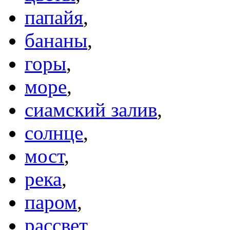
папайя
,
бананы
,
горы
,
море
,
сиамский залив
,
солнце
,
мост
,
река
,
паром
,
рассвет
,