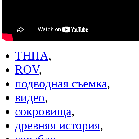
ТНПА
,
ROV
,
подводная съемка
,
видео
,
сокровища
,
древняя история
,