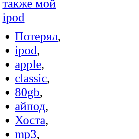
Потерял
,
ipod
,
apple
,
classic
,
80gb
,
айпод
,
Хоста
,
mp3
,