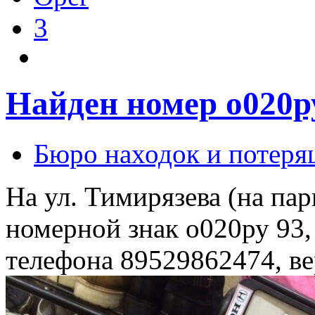
3
Найден номер о020р
Бюро находок и потеря
На ул. Тимирязева (на пар
номерной знак о020ру 93,
телефона 89529862474, ве