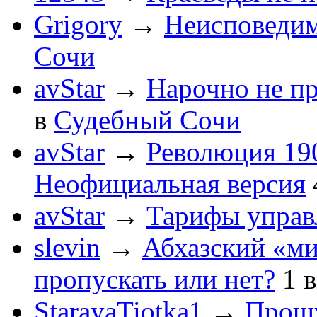
Grigory
→
Неисповеди
Сочи
avStar
→
Нарочно не п
в
Судебный Сочи
avStar
→
Революция 190
Неофициальная версия
avStar
→
Тарифы упра
slevin
→
Абхазский «ми
пропускать или нет?
1
StarayaTiotka1
→
Прошу