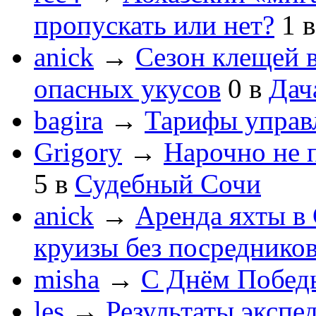
пропускать или нет?
1
anick
→
Сезон клещей в
опасных укусов
0
в
Дач
bagira
→
Тарифы управ
Grigory
→
Нарочно не 
5
в
Судебный Сочи
anick
→
Аренда яхты в 
круизы без посреднико
misha
→
С Днём Побед
les
→
Результаты экспе