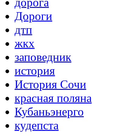
дорога
Дороги
дтп
жкх
заповедник
история
История Сочи
красная поляна
Кубаньэнерго
кудепста