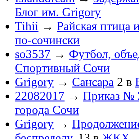
Блог им. Grigory
Tihii
→
Райская птица 
по-cочински
so3537
→
Футбол, объ
Спортивный Сочи
Grigory
→
Сансара
2
в
22082017
→
Приказ № 
города Сочи
Grigory
→
Продолжени
беспределу.
13
в
ЖКХ