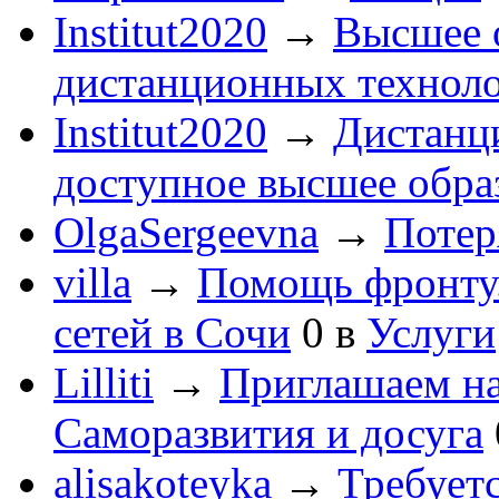
Institut2020
→
Высшее 
дистанционных технол
Institut2020
→
Дистанц
доступное высшее обра
OlgaSergeevna
→
Потеря
villa
→
Помощь фронту
сетей в Сочи
0
в
Услуги
Lilliti
→
Приглашаем на
Саморазвития и досуга
alisakoteyka
→
Требует