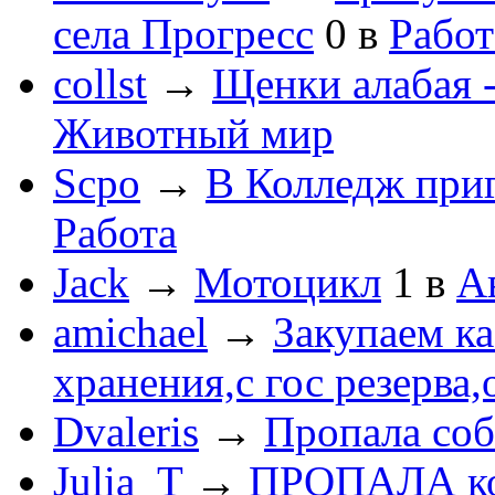
села Прогресс
0
в
Работ
collst
→
Щенки алабая -
Животный мир
Scpo
→
В Колледж при
Работа
Jack
→
Мотоцикл
1
в
А
amichael
→
Закупаем к
хранения,с гос резерва,
Dvaleris
→
Пропала соб
Julia_T
→
ПРОПАЛА к