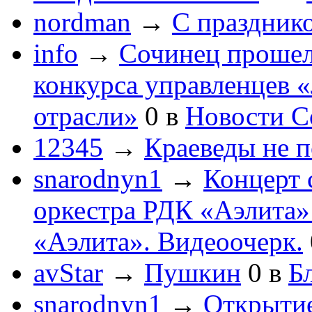
nordman
→
С праздник
info
→
Сочинец прошел
конкурса управленцев 
отрасли»
0
в
Новости С
12345
→
Краеведы не 
snarodnyn1
→
Концерт 
оркестра РДК «Аэлита
«Аэлита». Видеоочерк.
avStar
→
Пушкин
0
в
Бл
snarodnyn1
→
Открытие