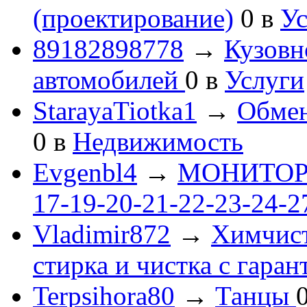
(проектирование)
0
в
Ус
89182898778
→
Кузовн
автомобилей
0
в
Услуги
StarayaTiotka1
→
Обмен
0
в
Недвижимость
Evgenbl4
→
МОНИТОРЫ 
17-19-20-21-22-23-24-
Vladimir872
→
Химчист
стирка и чистка с гаран
Terpsihora80
→
Танцы