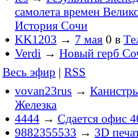
самолета времен Велик
История Сочи
KK1203
→
7 мая
0
в
Те
Verdi
→
Новый герб Со
Весь эфир
|
RSS
vovan23rus
→
Канистры
Железка
4444
→
Сдается офис 4
9882355533
→
3D печа