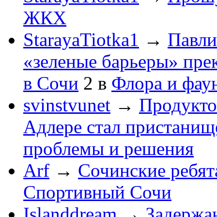
ЖКХ
StarayaTiotka1
→
Павли
«зеленые барьеры» пре
в Сочи
2
в
Флора и фау
svinstvunet
→
Продукто
Адлере стал пристанище
проблемы и решения
Arf
→
Сочинские ребят
Спортивный Сочи
Islanddream
→
Задержа