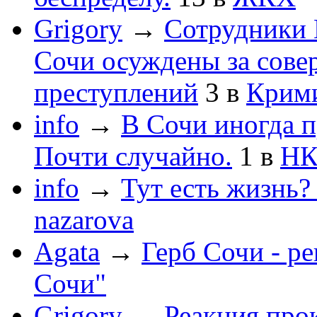
Grigory
→
Сотрудники 
Сочи осуждены за сов
преступлений
3
в
Крим
info
→
В Сочи иногда п
Почти случайно.
1
в
НК
info
→
Тут есть жизнь?
nazarova
Agata
→
Герб Сочи - р
Сочи"
Grigory
→
Реакция про