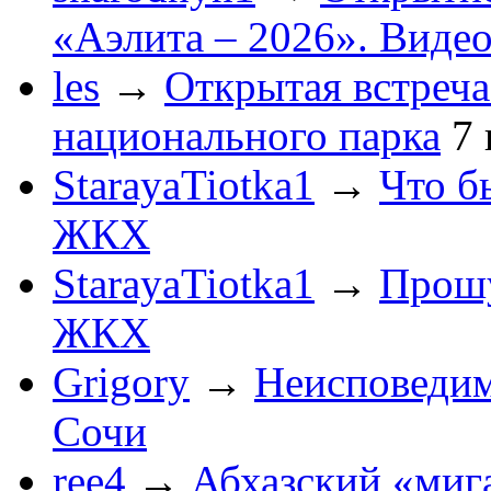
«Аэлита – 2026». Видео
les
→
Открытая встреча
национального парка
7
StarayaTiotka1
→
Что б
ЖКХ
StarayaTiotka1
→
Прошу
ЖКХ
Grigory
→
Неисповеди
Сочи
ree4
→
Абхазский «мига