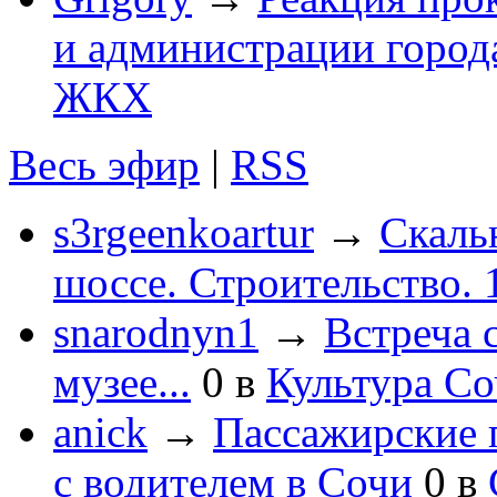
и администрации город
ЖКХ
Весь эфир
|
RSS
s3rgeenkoartur
→
Скаль
шоссе. Строительство. 
snarodnyn1
→
Встреча 
музее...
0
в
Культура С
anick
→
Пассажирские п
с водителем в Сочи
0
в