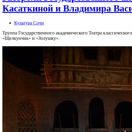
Касаткиной и Владимиpа Вас
Культура Сочи
Труппа Государственного академического Театра классического
«Щелкунчик» и «Золушку».