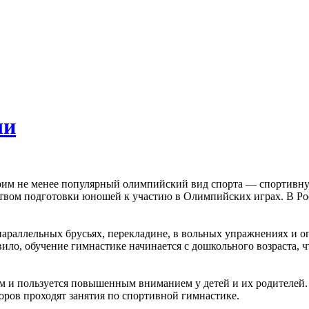
чи
трим не менее популярный олимпийский вид спорта — спортивну
твом подготовки юношей к участию в Олимпийских играх. В Рос
параллельных брусьях, перекладине, в вольных упражнениях и о
вило, обучение гимнастике начинается с дошкольного возраста,
ем и пользуется повышенным вниманием у детей и их родителе
оров проходят занятия по спортивной гимнастике.