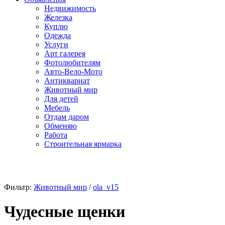
Недвижимость
Железка
Куплю
Одежда
Услуги
Арт галерея
Фотолюбителям
Авто-Вело-Мото
Антиквариат
Животный мир
Для детей
Мебель
Отдам даром
Обменяю
Работа
Строительная ярмарка
Фильтр:
Животный мир
/
ola_v15
Чудесные щенки