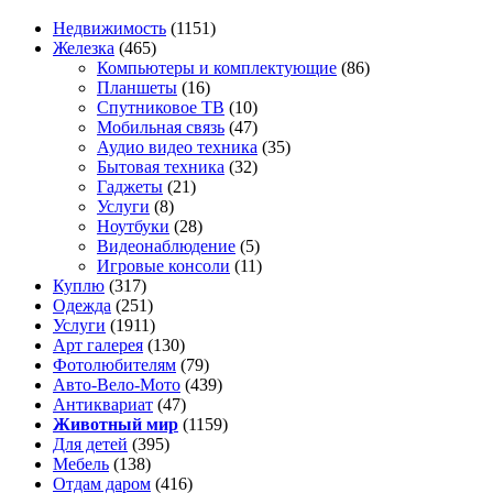
Недвижимость
(1151)
Железка
(465)
Компьютеры и комплектующие
(86)
Планшеты
(16)
Спутниковое ТВ
(10)
Мобильная связь
(47)
Аудио видео техника
(35)
Бытовая техника
(32)
Гаджеты
(21)
Услуги
(8)
Ноутбуки
(28)
Видеонаблюдение
(5)
Игровые консоли
(11)
Куплю
(317)
Одежда
(251)
Услуги
(1911)
Арт галерея
(130)
Фотолюбителям
(79)
Авто-Вело-Мото
(439)
Антиквариат
(47)
Животный мир
(1159)
Для детей
(395)
Мебель
(138)
Отдам даром
(416)