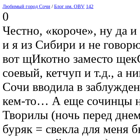
Любимый город Сочи
/
Блог им. OBV
142
0
Честно, «короче», ну да и 
и я из Сибири и не гово
вот щИкотно заместо щекО
соевый, кетчуп и т.д., а н
Сочи вводила в заблуждени
кем-то… А еще сочинцы не
Творилы (ночь перед днем 
буряк = свекла для меня 