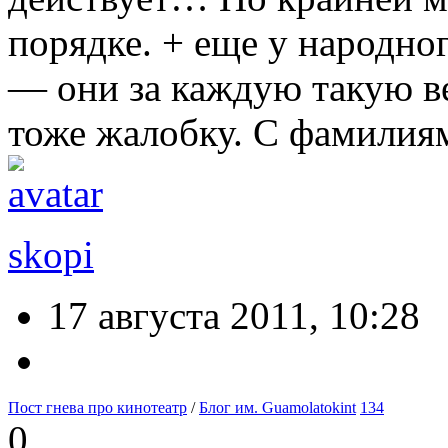
порядке. + еще у народно
— они за каждую такую в
тоже жалобку. С фамилия
skopi
17 августа 2011, 10:28
Пост гнева про кинотеатр
/
Блог им. Guamolatokint
134
0