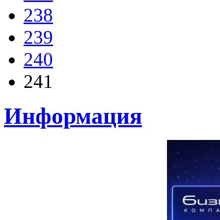
238
239
240
241
Информация