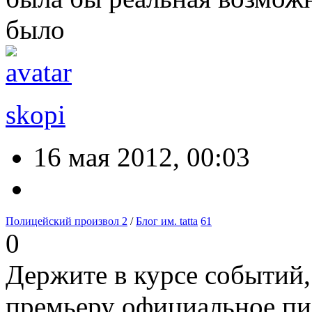
было
skopi
16 мая 2012, 00:03
Полицейский произвол 2
/
Блог им. tatta
61
0
Держите в курсе событий,
премьеру официальное пи