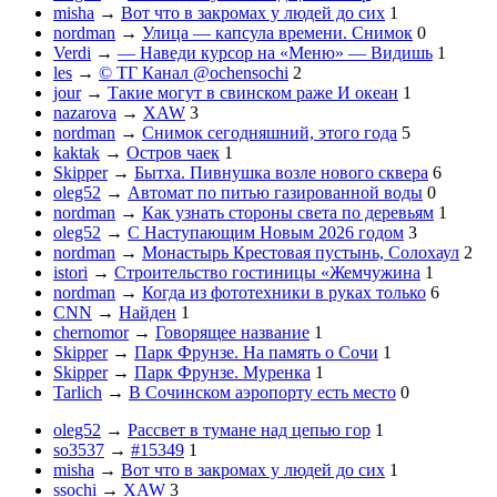
misha
→
Вот что в закромах у людей до сих
1
nordman
→
Улица — капсула времени. Снимок
0
Verdi
→
— Наведи курсор на «Меню» — Видишь
1
les
→
© ТГ Канал @ochensochi
2
jour
→
Такие могут в свинском раже И океан
1
nazarova
→
XAW
3
nordman
→
Снимок сегодняшний, этого года
5
kaktak
→
Остров чаек
1
Skipper
→
Бытха. Пивнушка возле нового сквера
6
oleg52
→
Автомат по питью газированной воды
0
nordman
→
Как узнать стороны света по деревьям
1
oleg52
→
С Наступающим Новым 2026 годом
3
nordman
→
Монастырь Крестовая пустынь, Солохаул
2
istori
→
Строительство гостиницы «Жемчужина
1
nordman
→
Когда из фототехники в руках только
6
CNN
→
Найден
1
chernomor
→
Говорящее название
1
Skipper
→
Парк Фрунзе. На память о Сочи
1
Skipper
→
Парк Фрунзе. Муренка
1
Tarlich
→
В Сочинском аэропорту есть место
0
oleg52
→
Рассвет в тумане над цепью гор
1
so3537
→
#15349
1
misha
→
Вот что в закромах у людей до сих
1
ssochi
→
XAW
3