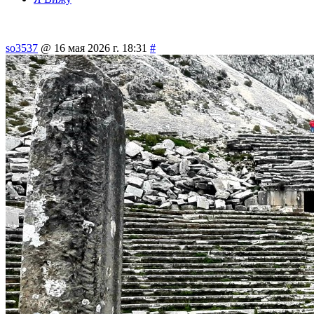
so3537
@ 16 мая 2026 г. 18:31
#