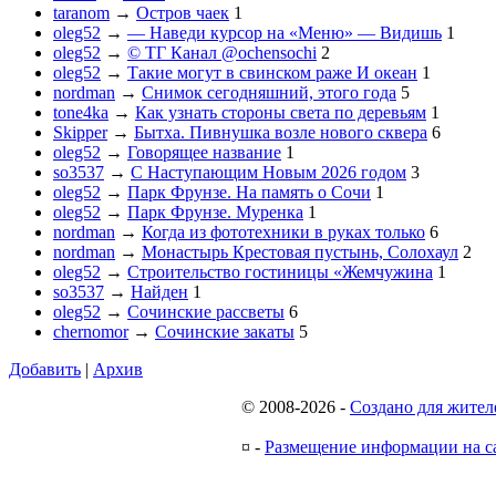
taranom
→
Остров чаек
1
oleg52
→
— Наведи курсор на «Меню» — Видишь
1
oleg52
→
© ТГ Канал @ochensochi
2
oleg52
→
Такие могут в свинском раже И океан
1
nordman
→
Снимок сегодняшний, этого года
5
tone4ka
→
Как узнать стороны света по деревьям
1
Skipper
→
Бытха. Пивнушка возле нового сквера
6
oleg52
→
Говорящее название
1
so3537
→
С Наступающим Новым 2026 годом
3
oleg52
→
Парк Фрунзе. На память о Сочи
1
oleg52
→
Парк Фрунзе. Муренка
1
nordman
→
Когда из фототехники в руках только
6
nordman
→
Монастырь Крестовая пустынь, Солохаул
2
oleg52
→
Строительство гостиницы «Жемчужина
1
so3537
→
Найден
1
oleg52
→
Сочинские рассветы
6
chernomor
→
Сочинские закаты
5
Добавить
|
Архив
© 2008-2026
-
Создано для жител
¤
-
Размещение информации на с