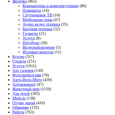
Железка
(465)
Компьютеры и комплектующие
(86)
Планшеты
(16)
Спутниковое ТВ
(10)
Мобильная связь
(47)
Аудио видео техника
(35)
Бытовая техника
(32)
Гаджеты
(21)
Услуги
(8)
Ноутбуки
(28)
Видеонаблюдение
(5)
Игровые консоли
(11)
Куплю
(317)
Одежда
(251)
Услуги
(1911)
Арт галерея
(130)
Фотолюбителям
(79)
Авто-Вело-Мото
(439)
Антиквариат
(47)
Животный мир
(1159)
Для детей
(395)
Мебель
(138)
Отдам даром
(416)
Обменяю
(135)
Работа
(763)