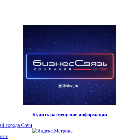
Купить размещение информации
ей города Сочи
айте