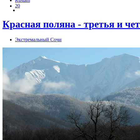
Rustam
20
Красная поляна - третья и чет
Экстремальный Сочи