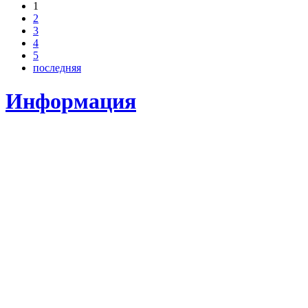
1
2
3
4
5
последняя
Информация