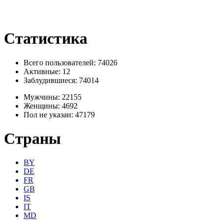
Статистика
Всего пользователей: 74026
Активные:
12
Заблудившиеся:
74014
Мужчины:
22155
Женщины:
4692
Пол не указан:
47179
Страны
BY
DE
FR
GB
IS
IT
MD