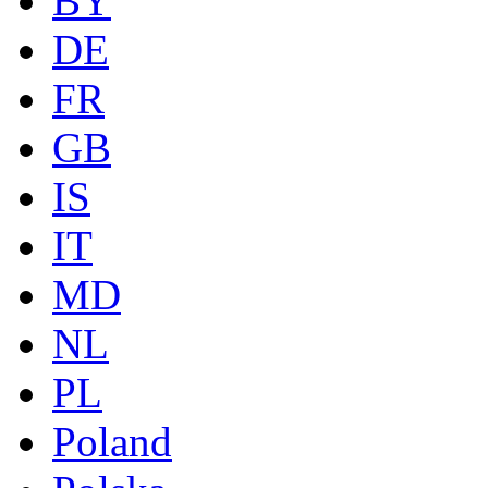
BY
DE
FR
GB
IS
IT
MD
NL
PL
Poland