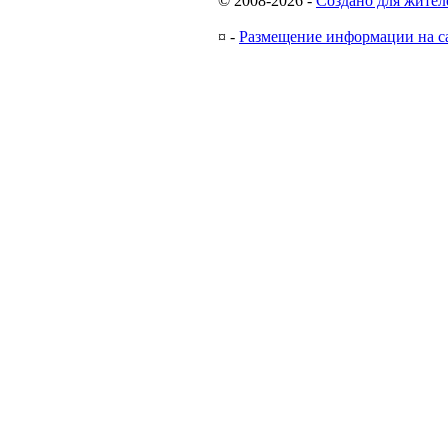
© 2008-2026
-
Создано для жител
¤
-
Размещение информации на с