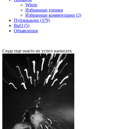
Whois
Избранные топики
Избранные комментарии (2)
Публикации (379)
ВиО (5)
Объявления
Сюда еще никто не успел написать