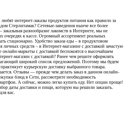
любят интернет-заказы продуктов питания как правило за
 дом Стерлитамак? Сетевые-заведения нынче все более
 заказывая разнообразие лакомств в Интернете, мы не
ых очередях к кассе. Огромный ассортимент реальных
ть стационарно. Удобство заказа еды – в продуктовом
 личных средств – в Интернет-магазине с доставкой зачастую
е онлайн-маркеты с доставкой беспокоятся о высочайшем
тернет-магазин с доставкой? Ранее чем решите оформлять
едлагающий широкий список предложений. Поэтому мы будем
й практикует курьерскую доставку выбранного товара.
ается. Отзывы — прежде чем делать заказ в данном онлайн-
покупки блюд в Сети, рассмотрите необходимость
артфон. А сейчас, можно легко купить еду. Нет опции проще!
ыбор даты доставки и пищи, которую вы решили заказать.
ля вас.