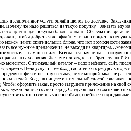
ня предпочитают услуги онлайн шопов по доставке. Заказчики 
и. Почему же надо решиться на такую покупку - Заказать еду на
много причин для покупки блюд в онлайн. Сбережение времени –
одовать, чтобы добраться до офлайн магазина и ждать в ненужн
ую можем найти оригинальные блюда, что нет возможности заказа
азать все нужные предложения, не выходя из квартиры. Экономия
стоимость еды намного ниже. Всегда вкусная пища — популярны
в правильных условиях. Желаете понять, как выбрать лучший Ин
олько моментов. Оптимальный каталог – надо выбирать сайт, пр
ом маркете. Цена услуги – необходимо отыскать ресурс, которы
определяют фиксированную сумму, ниже которой заказ не разреш
вы покупателей. Когда вы ищете оптимальный способ совершать 
 Чтобы оформить заказ, просто загрузите приложение на свой см
ставки, нужно написать свой город. Следующим шагом является в
осуществить это различными способами, наиболее подходящими д