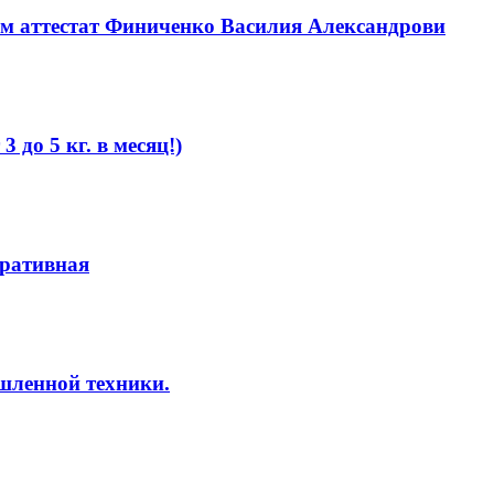
м аттестат Финиченко Василия Александрови
3 до 5 кг. в месяц!)
еративная
шленной техники.