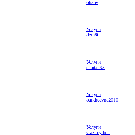
oliahv
Услуги
dem80
Услуги
shaitan93
Услуги
oandreevna2010
Услуги
Gazimyllina