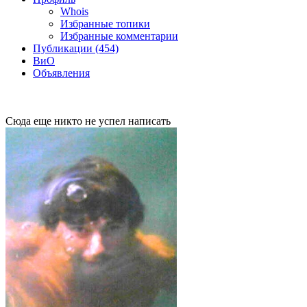
Whois
Избранные топики
Избранные комментарии
Публикации (454)
ВиО
Объявления
Сюда еще никто не успел написать