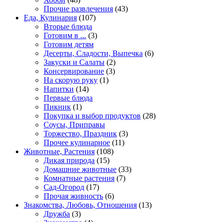
Прочие развлечения
(43)
Еда, Кулинария
(107)
Вторые блюда
Готовим в ...
(3)
Готовим детям
Десерты, Сладости, Выпечка
(6)
Закуски и Салаты
(2)
Консервирование
(3)
На скорую руку
(1)
Напитки
(14)
Первые блюда
Пикник
(1)
Покупка и выбор продуктов
(28)
Соусы, Приправы
Торжество, Праздник
(3)
Прочее кулинарное
(11)
Животные, Растения
(108)
Дикая природа
(15)
Домашние животные
(33)
Комнатные растения
(7)
Сад-Огород
(17)
Прочая живность
(6)
Знакомства, Любовь, Отношения
(13)
Дружба
(3)