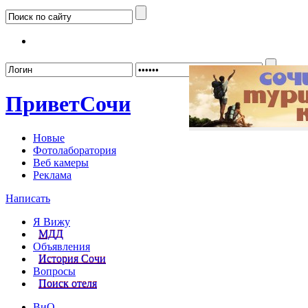
Забыл
Привет
Сочи
Новые
Фотолаборатория
Веб камеры
Реклама
Написать
Я Вижу
МДД
Объявления
История Сочи
Вопросы
Поиск отеля
ВиО