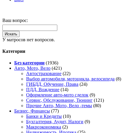
Ваш вопрос:
У матросов нет вопросов.
Категории
Без категории
(1936)
Авто, Мото, Вело
(421)
Автострахование
(22)
Выбор автомобиля, мотоцикла, велосипеда
(8)
ГИБДД, Обучение, Права
(24)
ПДД, Вождение
(14)
Оформление авто-мото сделок
(9)
Сервис, Обслуживание, Тюнинг
(121)
Прочие Авто, Мото, Вело -темы
(80)
Бизнес, Финансы
(77)
Банки и Кредиты
(10)
Бухгалтерия, Аудит, Налоги
(9)
Макроэкономика
(2)
Недвижимость, Ипотека
(25)