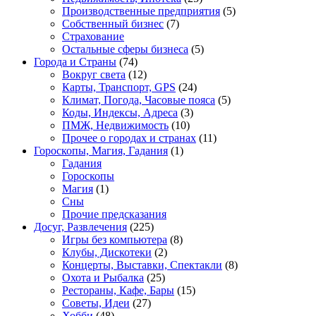
Производственные предприятия
(5)
Собственный бизнес
(7)
Страхование
Остальные сферы бизнеса
(5)
Города и Страны
(74)
Вокруг света
(12)
Карты, Транспорт, GPS
(24)
Климат, Погода, Часовые пояса
(5)
Коды, Индексы, Адреса
(3)
ПМЖ, Недвижимость
(10)
Прочее о городах и странах
(11)
Гороскопы, Магия, Гадания
(1)
Гадания
Гороскопы
Магия
(1)
Сны
Прочие предсказания
Досуг, Развлечения
(225)
Игры без компьютера
(8)
Клубы, Дискотеки
(2)
Концерты, Выставки, Спектакли
(8)
Охота и Рыбалка
(25)
Рестораны, Кафе, Бары
(15)
Советы, Идеи
(27)
Хобби
(48)