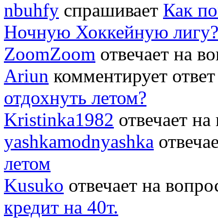
nbuhfy
спрашивает
Как по
Ночную Хоккейную лигу
ZoomZoom
отвечает на в
Ariun
комментирует ответ
отдохнуть летом?
Kristinka1982
отвечает на
yashkamodnyashka
отвеча
летом
Kusuko
отвечает на вопр
кредит на 40т.