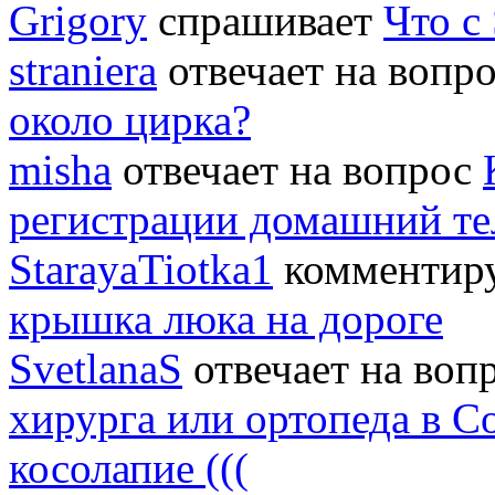
Grigory
спрашивает
Что с
straniera
отвечает на вопр
около цирка?
misha
отвечает на вопрос
регистрации домашний т
StarayaTiotka1
комментиру
крышка люка на дороге
SvetlanaS
отвечает на воп
хирурга или ортопеда в С
косолапие (((