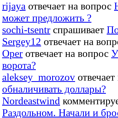
rijaya
отвечает на вопрос
может предложить ?
sochi-tsentr
спрашивает
По
Sergey12
отвечает на воп
Oper
отвечает на вопрос
У
ворота?
aleksey_morozov
отвечает
обналичивать доллары?
Nordeastwind
комментируе
Раздольном. Начали и бро