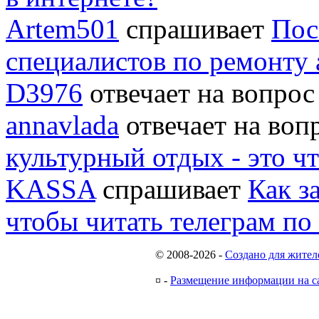
Artem501
спрашивает
Пос
специалистов по ремонту
D3976
отвечает на вопро
annavlada
отвечает на во
культурный отдых - это ч
KASSA
спрашивает
Как з
чтобы читать телеграм по
© 2008-2026
-
Создано для жител
¤
-
Размещение информации на с