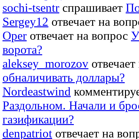
sochi-tsentr
спрашивает
По
Sergey12
отвечает на воп
Oper
отвечает на вопрос
У
ворота?
aleksey_morozov
отвечает
обналичивать доллары?
Nordeastwind
комментируе
Раздольном. Начали и бро
газификации?
denpatriot
отвечает на во