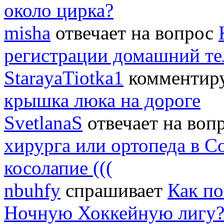
около цирка?
misha
отвечает на вопрос
регистрации домашний т
StarayaTiotka1
комментиру
крышка люка на дороге
SvetlanaS
отвечает на воп
хирурга или ортопеда в С
косолапие (((
nbuhfy
спрашивает
Как по
Ночную Хоккейную лигу