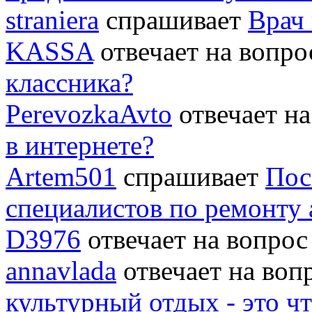
straniera
спрашивает
Врач 
KASSA
отвечает на вопр
классника?
PerevozkaAvto
отвечает н
в интернете?
Artem501
спрашивает
Пос
специалистов по ремонту
D3976
отвечает на вопро
annavlada
отвечает на во
культурный отдых - это ч