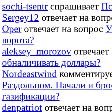
sochi-tsentr
спрашивает
По
Sergey12
отвечает на воп
Oper
отвечает на вопрос
У
ворота?
aleksey_morozov
отвечает
обналичивать доллары?
Nordeastwind
комментируе
Раздольном. Начали и бро
газификации?
denpatriot
отвечает на во