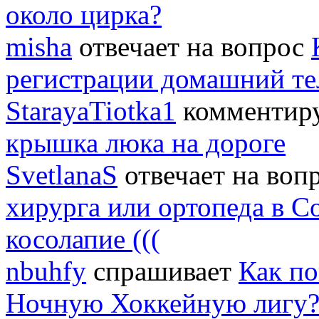
около цирка?
misha
отвечает на вопрос
регистрации домашний т
StarayaTiotka1
комментиру
крышка люка на дороге
SvetlanaS
отвечает на воп
хирурга или ортопеда в С
косолапие (((
nbuhfy
спрашивает
Как по
Ночную Хоккейную лигу