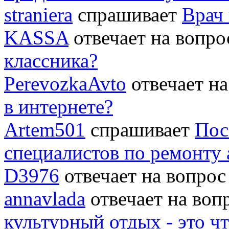
straniera
спрашивает
Врач 
KASSA
отвечает на вопр
классника?
PerevozkaAvto
отвечает н
в интернете?
Artem501
спрашивает
Пос
специалистов по ремонту
D3976
отвечает на вопро
annavlada
отвечает на во
культурный отдых - это ч