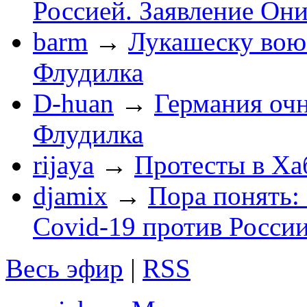
Россией. Заявление Он
barm
→
Лукашеску вою
Флудилка
D-huan
→
Германия очн
Флудилка
rijaya
→
Протесты в Ха
djamix
→
Пора понять:
Covid-19 против России
Весь эфир
|
RSS