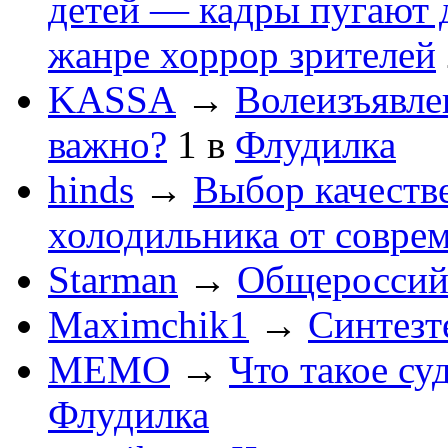
детей — кадры пугают 
жанре хоррор зрителей
KASSA
→
Волеизъявле
важно?
1
в
Флудилка
hinds
→
Выбор качеств
холодильника от совре
Starman
→
Общероссийс
Maximchik1
→
Синтезт
MEMO
→
Что такое су
Флудилка