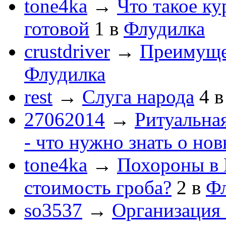
tone4ka
→
Что такое ку
готовой
1
в
Флудилка
crustdriver
→
Преимуще
Флудилка
rest
→
Слуга народа
4
27062014
→
Ритуальная
- что нужно знать о но
tone4ka
→
Похороны в 
стоимость гроба?
2
в
Ф
so3537
→
Организация 