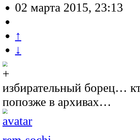
02 марта 2015, 23:13
↑
↓
избирательный борец… к
попозже в архивах…
rem-sochi