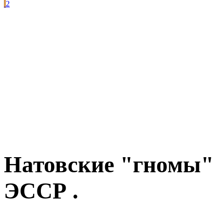
2
Натовские "гномы"
ЭССР .