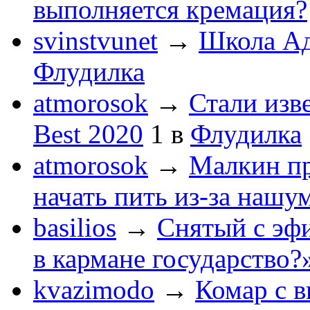
выполняется кремация?
svinstvunet
→
Школа Ад
Флудилка
atmorosok
→
Стали изв
Best 2020
1
в
Флудилка
atmorosok
→
Малкин пр
начать пить из-за нашу
basilios
→
Снятый с эф
в кармане государство?
kvazimodo
→
Комар с в