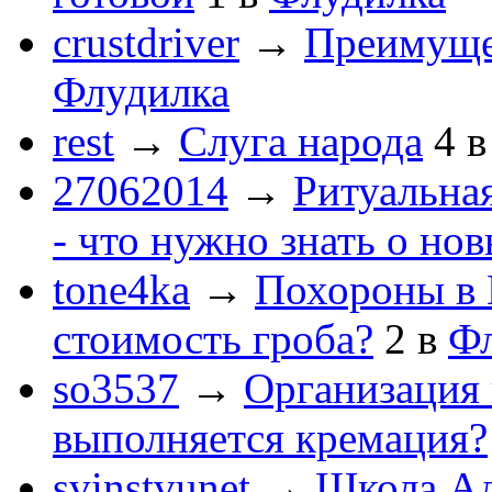
crustdriver
→
Преимуще
Флудилка
rest
→
Слуга народа
4
27062014
→
Ритуальная
- что нужно знать о но
tone4ka
→
Похороны в 
стоимость гроба?
2
в
Ф
so3537
→
Организация 
выполняется кремация?
svinstvunet
→
Школа Ад