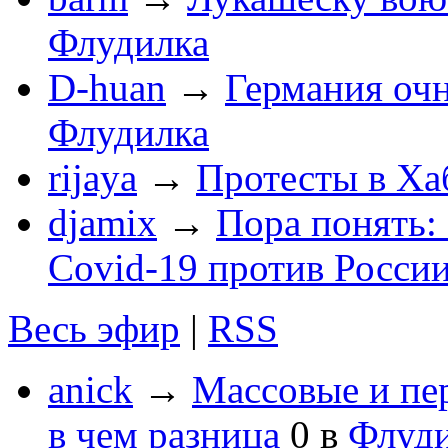
Флудилка
D-huan
→
Германия очн
Флудилка
rijaya
→
Протесты в Ха
djamix
→
Пора понять:
Covid-19 против России
Весь эфир
|
RSS
anick
→
Массовые и пе
в чем разница
0
в
Флуд