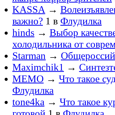
KASSA
→
Волеизъявле
важно?
1
в
Флудилка
hinds
→
Выбор качеств
холодильника от совре
Starman
→
Общероссийс
Maximchik1
→
Синтезт
MEMO
→
Что такое су
Флудилка
tone4ka
→
Что такое ку
готовой
1
в
Флудилка