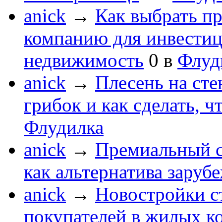
anick
→
Как выбрать п
компанию для инвести
недвижимость
0
в
Флуд
anick
→
Плесень на сте
грибок и как сделать, ч
Флудилка
anick
→
Премиальный с
как альтернатива зару
anick
→
Новостройки с
покупателей в жилых к