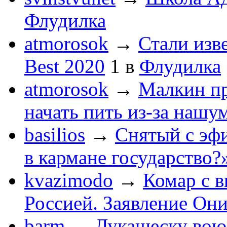
Флудилка
atmorosok
→
Стали изв
Best 2020
1
в
Флудилка
atmorosok
→
Малкин пр
начать пить из-за нашу
basilios
→
Снятый с эф
в кармане государство?
kvazimodo
→
Комар с в
Россией. Заявление Он
barm
→
Лукашеску вою