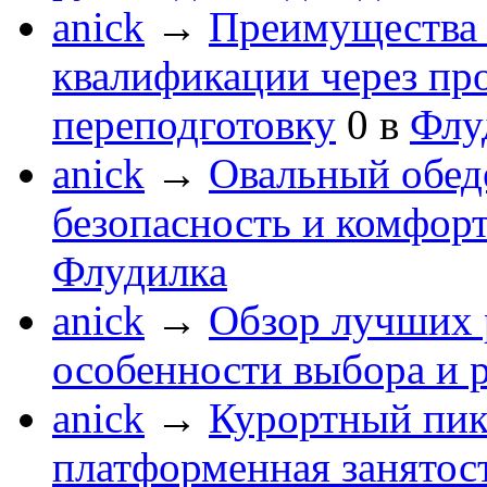
anick
→
Преимущества 
квалификации через п
переподготовку
0
в
Флу
anick
→
Овальный обеде
безопасность и комфор
Флудилка
anick
→
Обзор лучших 
особенности выбора и 
anick
→
Курортный пик
платформенная занятос