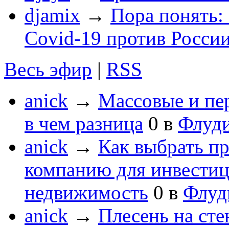
djamix
→
Пора понять:
Covid-19 против России
Весь эфир
|
RSS
anick
→
Массовые и пе
в чем разница
0
в
Флуд
anick
→
Как выбрать п
компанию для инвести
недвижимость
0
в
Флуд
anick
→
Плесень на сте