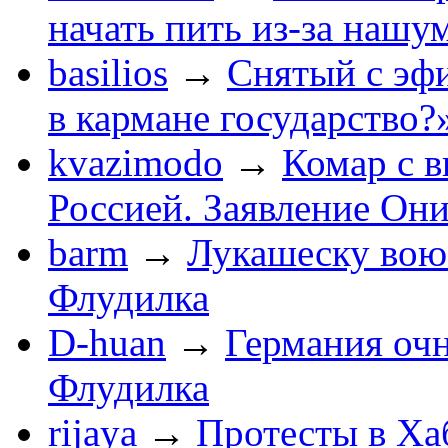
начать пить из-за нашу
basilios
→
Снятый с эф
в кармане государство?
kvazimodo
→
Комар с в
Россией. Заявление Он
barm
→
Лукашеску вою
Флудилка
D-huan
→
Германия очн
Флудилка
rijaya
→
Протесты в Ха