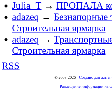
Julia_T
→
ПРОПАЛА к
adazeq
→
Безнапорные 
Строительная ярмарка
adazeq
→
Транспортные
Строительная ярмарка
RSS
© 2008-2026
-
Создано для жител
¤
-
Размещение информации на с