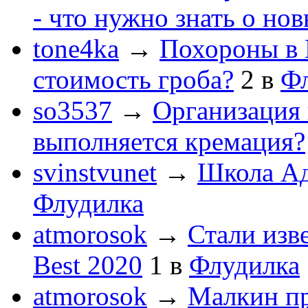
- что нужно знать о но
tone4ka
→
Похороны в 
стоимость гроба?
2
в
Ф
so3537
→
Организация 
выполняется кремация?
svinstvunet
→
Школа Ад
Флудилка
atmorosok
→
Стали изв
Best 2020
1
в
Флудилка
atmorosok
→
Малкин пр