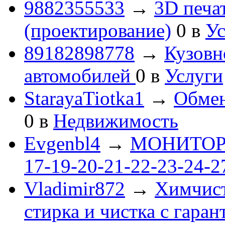
9882355533
→
3D печа
(проектирование)
0
в
Ус
89182898778
→
Кузовн
автомобилей
0
в
Услуги
StarayaTiotka1
→
Обмен
0
в
Недвижимость
Evgenbl4
→
МОНИТОРЫ 
17-19-20-21-22-23-24-
Vladimir872
→
Химчист
стирка и чистка с гаран