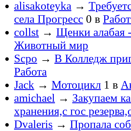
alisakoteyka
→
Требует
села Прогресс
0
в
Работ
collst
→
Щенки алабая -
Животный мир
Scpo
→
В Колледж при
Работа
Jack
→
Мотоцикл
1
в
А
amichael
→
Закупаем к
хранения,с гос резерва,
Dvaleris
→
Пропала соб