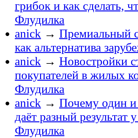
грибок и как сделать, ч
Флудилка
anick
→
Премиальный с
как альтернатива зару
anick
→
Новостройки с
покупателей в жилых к
Флудилка
anick
→
Почему один и 
даёт разный результат 
Флудилка