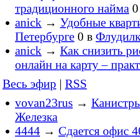
традиционного найма
0
anick
→
Удобные кварт
Петербурге
0
в
Флудилк
anick
→
Как снизить ри
онлайн на карту – прак
Весь эфир
|
RSS
vovan23rus
→
Канистры
Железка
4444
→
Сдается офис 4