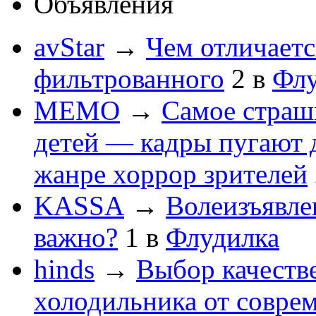
Объявления
avStar
→
Чем отличаетс
фильтрованного
2
в
Флу
MEMO
→
Самое страшн
детей — кадры пугают 
жанре хоррор зрителей
KASSA
→
Волеизъявле
важно?
1
в
Флудилка
hinds
→
Выбор качеств
холодильника от совре