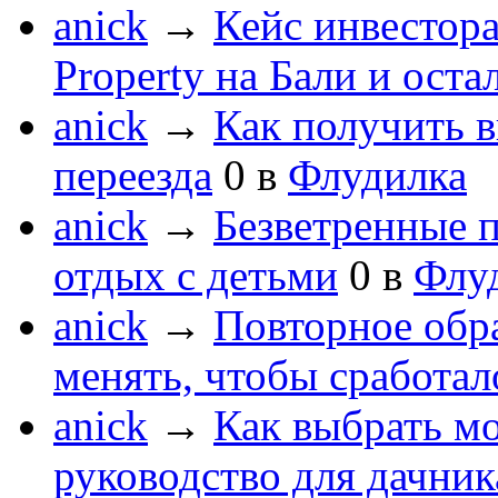
anick
→
Кейс инвестора
Property на Бали и оста
anick
→
Как получить в
переезда
0
в
Флудилка
anick
→
Безветренные 
отдых с детьми
0
в
Флу
anick
→
Повторное обра
менять, чтобы сработал
anick
→
Как выбрать мо
руководство для дачник