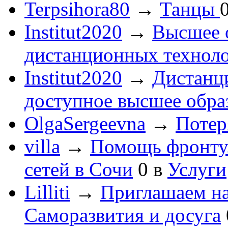
Terpsihora80
→
Танцы
Institut2020
→
Высшее 
дистанционных технол
Institut2020
→
Дистанц
доступное высшее обра
OlgaSergeevna
→
Потеря
villa
→
Помощь фронту
сетей в Сочи
0
в
Услуги
Lilliti
→
Приглашаем на
Саморазвития и досуга