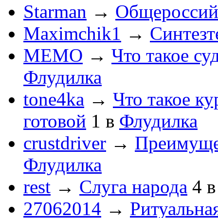
Starman
→
Общероссийс
Maximchik1
→
Синтезт
MEMO
→
Что такое су
Флудилка
tone4ka
→
Что такое ку
готовой
1
в
Флудилка
crustdriver
→
Преимуще
Флудилка
rest
→
Слуга народа
4
27062014
→
Ритуальная