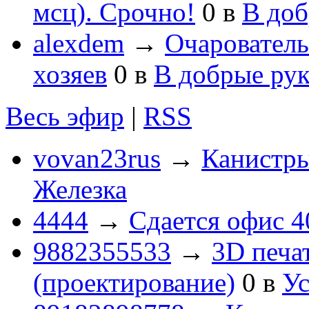
мсц). Срочно!
0
в
В доб
alexdem
→
Очаровател
хозяев
0
в
В добрые ру
Весь эфир
|
RSS
vovan23rus
→
Канистры
Железка
4444
→
Сдается офис 4
9882355533
→
3D печа
(проектирование)
0
в
Ус