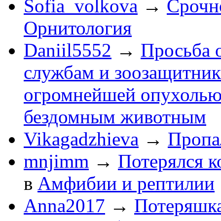
Sofia_volkova
→
Срочн
Орнитология
Daniil5552
→
Просьба 
службам и зоозащитник
огромнейшей опухолью
бездомным животным
Vikagadzhieva
→
Пропа
mnjimm
→
Потерялся к
в
Амфибии и рептилии
Anna2017
→
Потеряшка