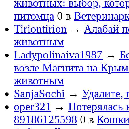
животных: выбор, котор
питомца
0
в
Ветеринарк
Tiriontirion
→
Алабай 
животным
Ladypolinaiva1987
→
Б
возле Магнита на Крым
животным
SanjaSochi
→
Удалите, 
oper321
→
Потерялась 
89186125598
0
в
Кошк