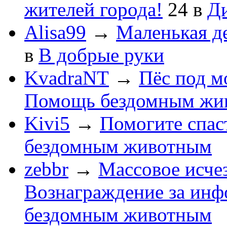
жителей города!
24
в
Ди
Alisa99
→
Маленькая д
в
В добрые руки
KvadraNT
→
Пёс под м
Помощь бездомным жи
Kivi5
→
Помогите спас
бездомным животным
zebbr
→
Массовое исчез
Вознаграждение за ин
бездомным животным