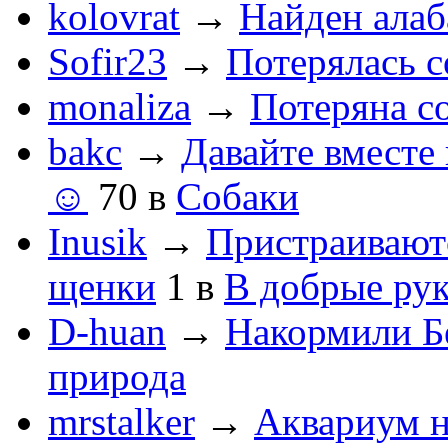
kolovrat
→
Найден алаб
Sofir23
→
Потерялась с
monaliza
→
Потеряна с
bakc
→
Давайте вместе
☺️
70
в
Собаки
Inusik
→
Пристраивают
щенки
1
в
В добрые ру
D-huan
→
Накормили Б
природа
mrstalker
→
Аквариум н