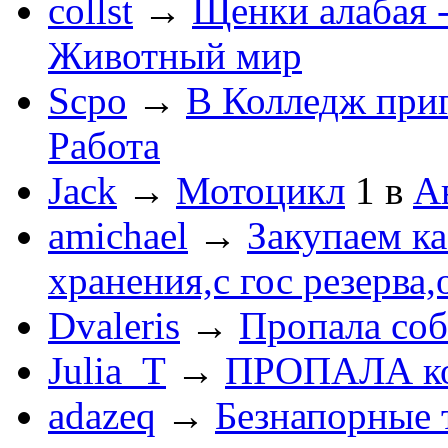
collst
→
Щенки алабая -
Животный мир
Scpo
→
В Колледж при
Работа
Jack
→
Мотоцикл
1
в
А
amichael
→
Закупаем к
хранения,с гос резерва,
Dvaleris
→
Пропала соб
Julia_T
→
ПРОПАЛА к
adazeq
→
Безнапорные 