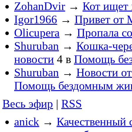
ZohanDvir
→
Кот ищет 
Igor1966
→
Привет от 
Olicupera
→
Пропала со
Shuruban
→
Кошка-чер
новости
4
в
Помощь бе
Shuruban
→
Новости о
Помощь бездомным жи
Весь эфир
|
RSS
anick
→
Качественный 