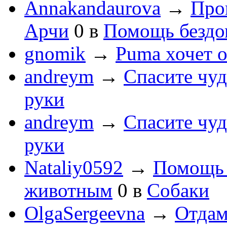
Annakandaurova
→
Про
Арчи
0
в
Помощь безд
gnomik
→
Puma хочет о
andreym
→
Спасите чу
руки
andreym
→
Спасите чу
руки
Nataliy0592
→
Помощь
животным
0
в
Собаки
OlgaSergeevna
→
Отдам