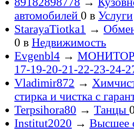
89182898778
→
Кузовн
автомобилей
0
в
Услуги
StarayaTiotka1
→
Обмен
0
в
Недвижимость
Evgenbl4
→
МОНИТОРЫ 
17-19-20-21-22-23-24-
Vladimir872
→
Химчист
стирка и чистка с гаран
Terpsihora80
→
Танцы
Institut2020
→
Высшее 