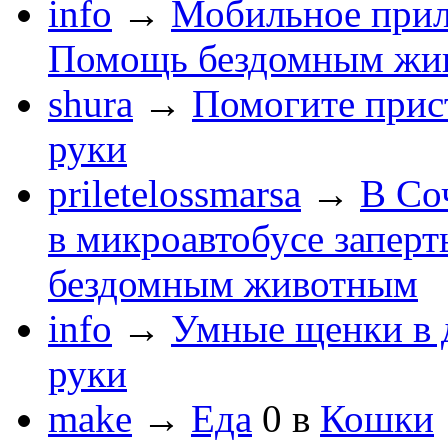
info
→
Мобильное прил
Помощь бездомным жи
shura
→
Помогите прис
руки
priletelossmarsa
→
В Со
в микроавтобусе заперт
бездомным животным
info
→
Умные щенки в 
руки
make
→
Еда
0
в
Кошки