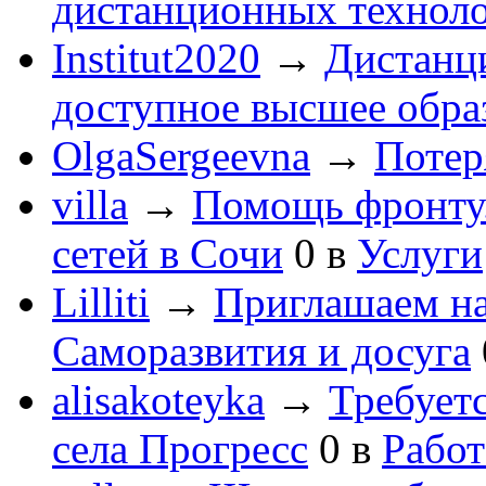
дистанционных технол
Institut2020
→
Дистанц
доступное высшее обра
OlgaSergeevna
→
Потеря
villa
→
Помощь фронту
сетей в Сочи
0
в
Услуги
Lilliti
→
Приглашаем на
Саморазвития и досуга
alisakoteyka
→
Требует
села Прогресс
0
в
Работ