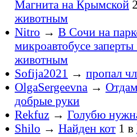
Магнита на Крымской
животным
Nitro
→
В Сочи на пар
микроавтобусе заперты 
животным
Sofija2021
→
пропал чл
OlgaSergeevna
→
Отдам
добрые руки
Rekfuz
→
Голубю нужн
Shilo
→
Найден кот
1
в