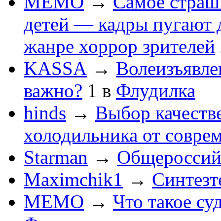
MEMO
→
Самое страшн
детей — кадры пугают 
жанре хоррор зрителей
KASSA
→
Волеизъявле
важно?
1
в
Флудилка
hinds
→
Выбор качеств
холодильника от совре
Starman
→
Общероссийс
Maximchik1
→
Синтезт
MEMO
→
Что такое су