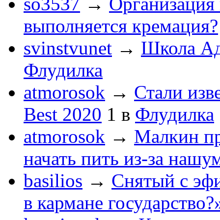
so3537
→
Организация 
выполняется кремация?
svinstvunet
→
Школа Ад
Флудилка
atmorosok
→
Стали изв
Best 2020
1
в
Флудилка
atmorosok
→
Малкин пр
начать пить из-за нашу
basilios
→
Снятый с эф
в кармане государство?