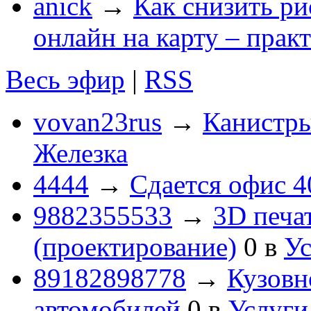
anick
→
Как снизить ри
онлайн на карту – прак
Весь эфир
|
RSS
vovan23rus
→
Канистры
Железка
4444
→
Сдается офис 4
9882355533
→
3D печа
(проектирование)
0
в
Ус
89182898778
→
Кузовн
автомобилей
0
в
Услуги