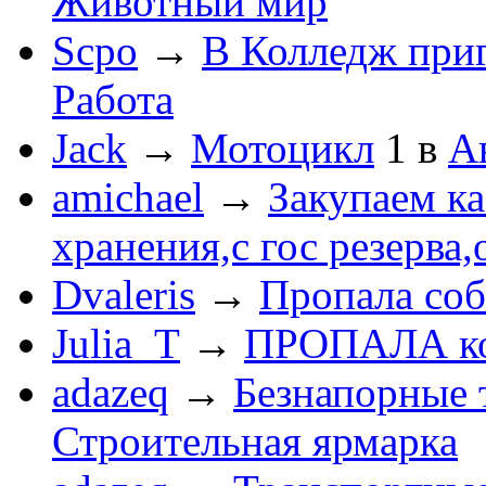
Животный мир
Scpo
→
В Колледж при
Работа
Jack
→
Мотоцикл
1
в
А
amichael
→
Закупаем к
хранения,с гос резерва,
Dvaleris
→
Пропала соб
Julia_T
→
ПРОПАЛА к
adazeq
→
Безнапорные 
Строительная ярмарка