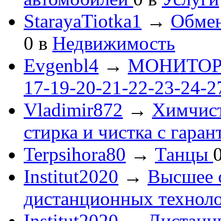
StarayaTiotka1
→
Обмен
0
в
Недвижимость
Evgenbl4
→
МОНИТОРЫ 
17-19-20-21-22-23-24-
Vladimir872
→
Химчист
стирка и чистка с гаран
Terpsihora80
→
Танцы
Institut2020
→
Высшее 
дистанционных технол
Institut2020
→
Дистанц