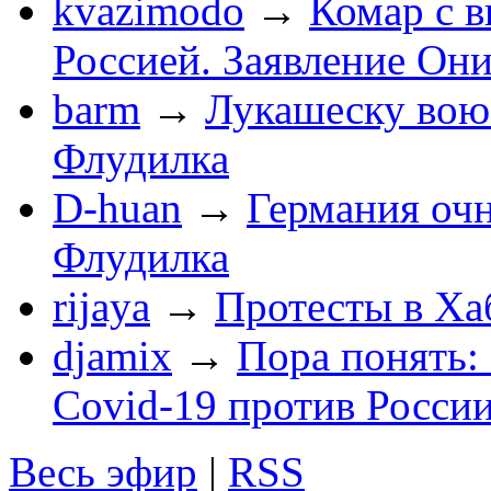
kvazimodo
→
Комар с в
Россией. Заявление Он
barm
→
Лукашеску вою
Флудилка
D-huan
→
Германия очн
Флудилка
rijaya
→
Протесты в Ха
djamix
→
Пора понять:
Covid-19 против России
Весь эфир
|
RSS