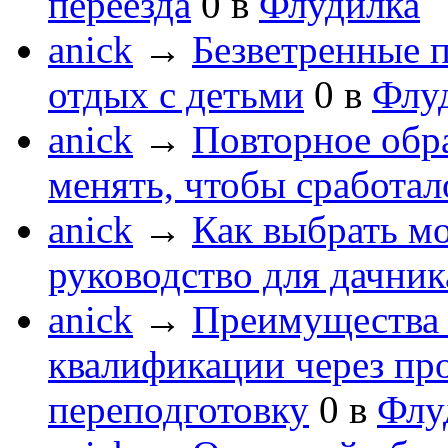
переезда
0
в
Флудилка
anick
→
Безветренные 
отдых с детьми
0
в
Флу
anick
→
Повторное обра
менять, чтобы сработал
anick
→
Как выбрать мо
руководство для дачник
anick
→
Преимущества 
квалификации через п
переподготовку
0
в
Флу