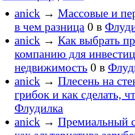
anick
→
Массовые и пе
в чем разница
0
в
Флуд
anick
→
Как выбрать п
компанию для инвести
недвижимость
0
в
Флуд
anick
→
Плесень на сте
грибок и как сделать, ч
Флудилка
anick
→
Премиальный с