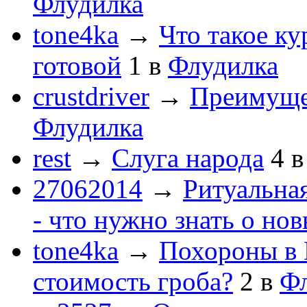
Флудилка
tone4ka
→
Что такое ку
готовой
1
в
Флудилка
crustdriver
→
Преимуще
Флудилка
rest
→
Слуга народа
4
27062014
→
Ритуальная
- что нужно знать о но
tone4ka
→
Похороны в 
стоимость гроба?
2
в
Ф