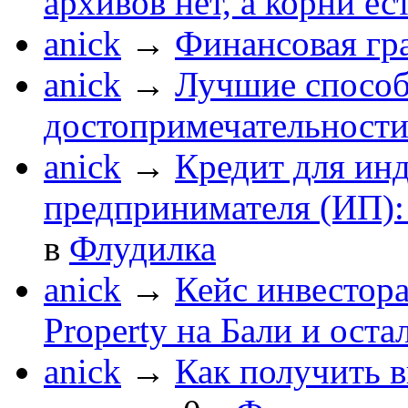
архивов нет, а корни ес
anick
→
Финансовая гр
anick
→
Лучшие способ
достопримечательности
anick
→
Кредит для ин
предпринимателя (ИП):
в
Флудилка
anick
→
Кейс инвестора
Property на Бали и оста
anick
→
Как получить в