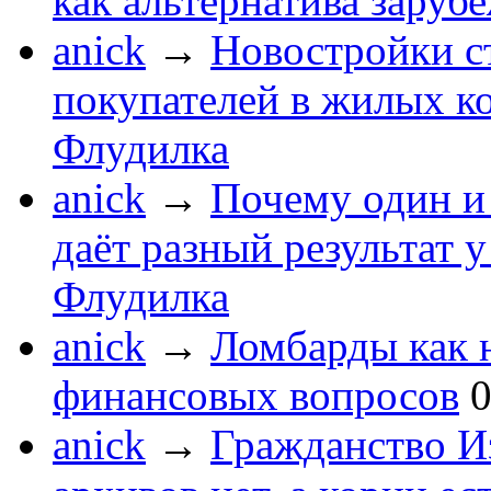
как альтернатива зару
anick
→
Новостройки с
покупателей в жилых к
Флудилка
anick
→
Почему один и 
даёт разный результат 
Флудилка
anick
→
Ломбарды как 
финансовых вопросов
anick
→
Гражданство Из