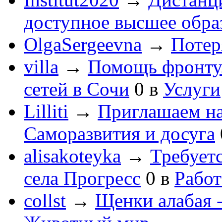
доступное высшее обра
OlgaSergeevna
→
Потеря
villa
→
Помощь фронту
сетей в Сочи
0
в
Услуги
Lilliti
→
Приглашаем на
Саморазвития и досуга
alisakoteyka
→
Требует
села Прогресс
0
в
Работ
collst
→
Щенки алабая -