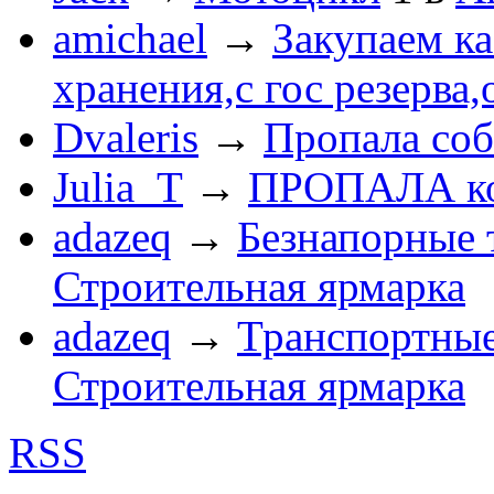
amichael
→
Закупаем к
хранения,с гос резерва,
Dvaleris
→
Пропала соб
Julia_T
→
ПРОПАЛА к
adazeq
→
Безнапорные 
Строительная ярмарка
adazeq
→
Транспортные
Строительная ярмарка
RSS