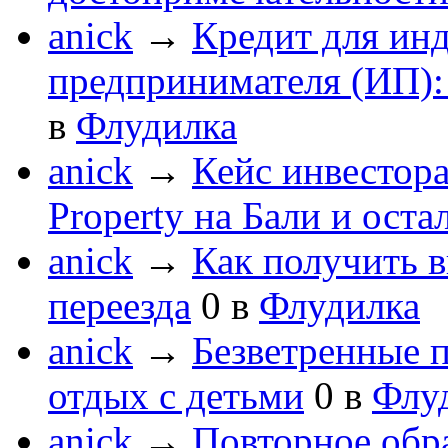
anick
→
Кредит для ин
предпринимателя (ИП):
в
Флудилка
anick
→
Кейс инвестора
Property на Бали и оста
anick
→
Как получить в
переезда
0
в
Флудилка
anick
→
Безветренные 
отдых с детьми
0
в
Флу
anick
→
Повторное обра