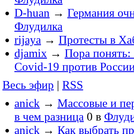
D-huan
→
Германия очн
Флудилка
rijaya
→
Протесты в Ха
djamix
→
Пора понять:
Covid-19 против России
Весь эфир
|
RSS
anick
→
Массовые и пе
в чем разница
0
в
Флуд
anick
→
Как выбрать п