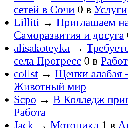
сетей в Сочи
0
в
Услуги
Lilliti
→
Приглашаем на
Саморазвития и досуга
alisakoteyka
→
Требует
села Прогресс
0
в
Работ
collst
→
Щенки алабая -
Животный мир
Scpo
→
В Колледж при
Работа
Jack
→
Мотоцикл
1
в
А