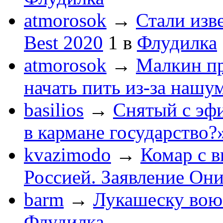
atmorosok
→
Стали изв
Best 2020
1
в
Флудилка
atmorosok
→
Малкин пр
начать пить из-за нашу
basilios
→
Снятый с эф
в кармане государство?
kvazimodo
→
Комар с в
Россией. Заявление Он
barm
→
Лукашеску вою
Флудилка