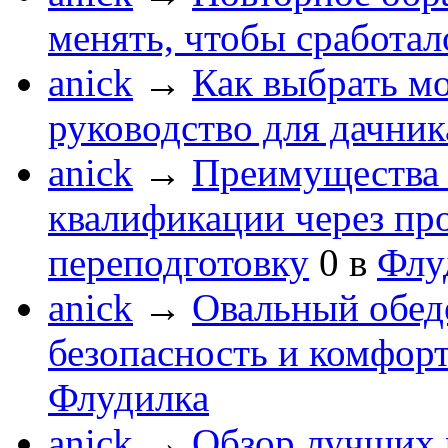
менять, чтобы сработал
anick
→
Как выбрать мо
руководство для дачник
anick
→
Преимущества 
квалификации через п
переподготовку
0
в
Флу
anick
→
Овальный обеде
безопасность и комфор
Флудилка
anick
→
Обзор лучших 