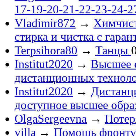
17-19-20-21-22-23-24-
Vladimir872
→
Химчист
стирка и чистка с гаран
Terpsihora80
→
Танцы
Institut2020
→
Высшее 
дистанционных технол
Institut2020
→
Дистанц
доступное высшее обра
OlgaSergeevna
→
Потеря
villa
→
Помощь фронту