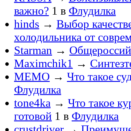
важно?
1
в
Флудилка
hinds
→
Выбор качеств
холодильника от совре
Starman
→
Общероссийс
Maximchik1
→
Синтезт
MEMO
→
Что такое су
Флудилка
tone4ka
→
Что такое ку
готовой
1
в
Флудилка
crustdriver
→
Преимуще