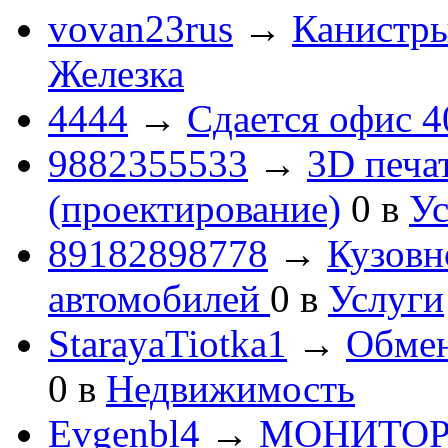
vovan23rus
→
Канистры
Железка
4444
→
Сдается офис 4
9882355533
→
3D печа
(проектирование)
0
в
Ус
89182898778
→
Кузовн
автомобилей
0
в
Услуги
StarayaTiotka1
→
Обмен
0
в
Недвижимость
Evgenbl4
→
МОНИТОРЫ 