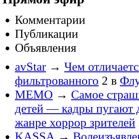
Комментарии
Публикации
Объявления
avStar
→
Чем отличаетс
фильтрованного
2
в
Флу
MEMO
→
Самое страшн
детей — кадры пугают 
жанре хоррор зрителей
KASSA
→
Волеизъявле