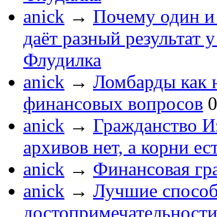
anick
→
Почему один и 
даёт разный результат 
Флудилка
anick
→
Ломбарды как 
финансовых вопросов
anick
→
Гражданство Из
архивов нет, а корни ес
anick
→
Финансовая гр
anick
→
Лучшие способ
достопримечательности