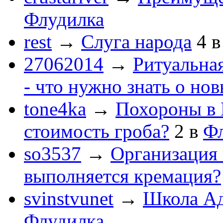
Флудилка
rest
→
Слуга народа
4
27062014
→
Ритуальная
- что нужно знать о но
tone4ka
→
Похороны в 
стоимость гроба?
2
в
Ф
so3537
→
Организация 
выполняется кремация?
svinstvunet
→
Школа Ад
Флудилка