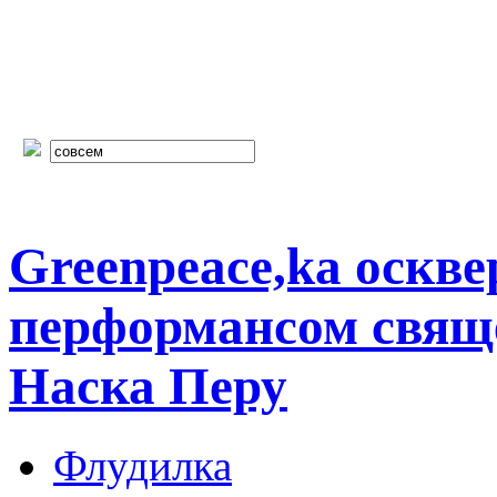
Greenpeace,ka оскв
перформансом свяще
Наска Перу
Флудилка