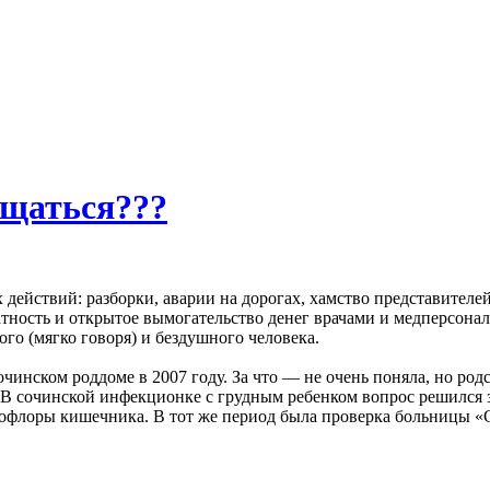
ащаться???
действий: разборки, аварии на дорогах, хамство представителей
алатность и открытое вымогательство денег врачами и медперсон
ого (мягко говоря) и бездушного человека.
инском роддоме в 2007 году. За что — не очень поняла, но родст
. В сочинской инфекционке с грудным ребенком вопрос решился
рофлоры кишечника. В тот же период была проверка больницы 