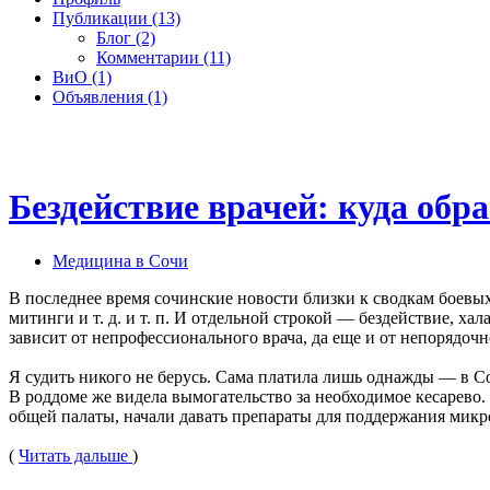
Публикации (13)
Блог (2)
Комментарии (11)
ВиО (1)
Объявления (1)
Бездействие врачей: куда обр
Медицина в Сочи
В последнее время сочинские новости близки к сводкам боевых 
митинги и т. д. и т. п. И отдельной строкой — бездействие, х
зависит от непрофессионального врача, да еще и от непорядочн
Я судить никого не берусь. Сама платила лишь однажды — в Соч
В роддоме же видела вымогательство за необходимое кесарево
общей палаты, начали давать препараты для поддержания мик
(
Читать дальше
)