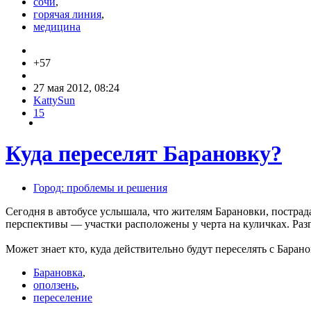
сочи
,
горячая линия
,
медицина
+57
27 мая 2012, 08:24
KattySun
15
Куда переселят Барановку?
Город: проблемы и решения
Сегодня в автобусе услышала, что жителям Барановки, пострада
перспективы — участки расположены у черта на куличках. Раз
Может знает кто, куда действительно будут переселять с Бара
Барановка
,
оползень
,
переселение