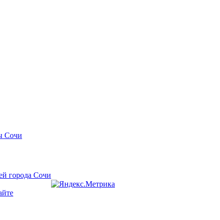
ы Сочи
ей города Сочи
айте