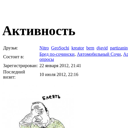
Активность
Друзья:
Nitro
GeoSochi
kreator
bern
djavid
partizanin
Бред по-cочински
,
Автомобильный Сочи
,
Ар
Состоит в:
опросы
Зарегистрирован:
22 января 2012, 21:41
Последний
10 июля 2012, 22:16
визит: