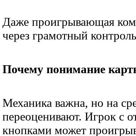
Даже проигрывающая кома
через грамотный контроль
Почему понимание карт
Механика важна, но на ср
переоценивают. Игрок с 
кнопками может проигрыв