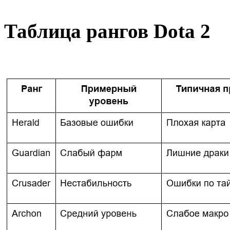
Таблица рангов Dota 2