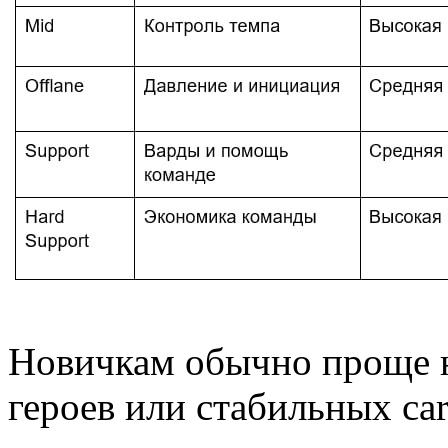
Новичкам обычно проще н
героев или стабильных car