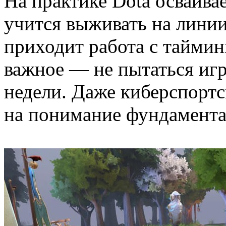
На практике Dota осваива
учится выживать на линии
приходит работа с таймин
важное — не пытаться игр
недели. Даже киберспорт
на понимание фундамента