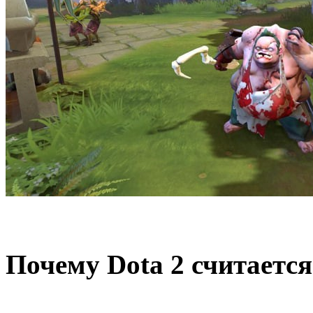
Почему Dota 2 считаетс