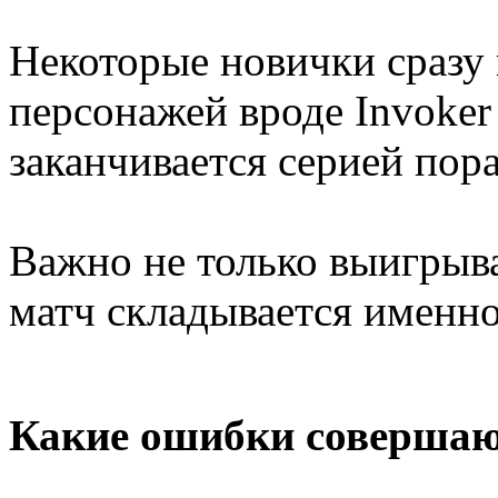
Некоторые новички сразу
персонажей вроде Invoker
заканчивается серией пор
Важно не только выигрыва
матч складывается именно
Какие ошибки совершаю