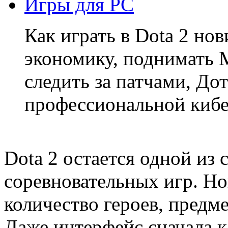
Игры для PC
Как играть в Dota 2 нов
экономику, поднимать 
следить за патчами, До
профессиональной кибе
Dota 2 остается одной из
соревновательных игр. Но
количество героев, предме
Даже интерфейс
сначала 