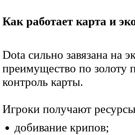
Как работает карта и эк
Dota сильно завязана на 
преимущество по золоту 
контроль карты.
Игроки получают ресурсы
добивание крипов;