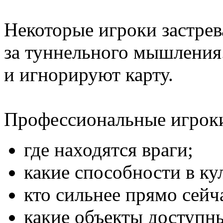
Некоторые игроки застре
за туннельного мышления.
и игнорируют карту.
Профессиональные игроки
где находятся враги;
какие способности в ку
кто сильнее прямо сейч
какие объекты доступн