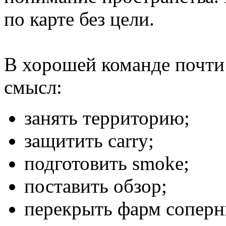
по карте без цели.
В хорошей команде почти
смысл:
занять территорию;
защитить carry;
подготовить smoke;
поставить обзор;
перекрыть фарм соперн