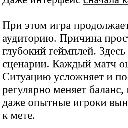
При этом игра продолжае
аудиторию. Причина прост
глубокий геймплей. Здесь
сценарии. Каждый матч о
Ситуацию усложняет и пос
регулярно меняет баланс, к
даже опытные игроки вын
к мете.