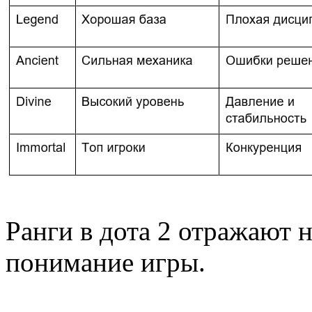
Ранги в дота 2 отражают н
понимание игры.