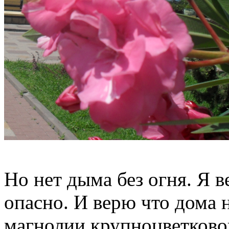
Но нет дыма без огня. Я в
опасно. И верю что дома н
магнолии крупноцветково