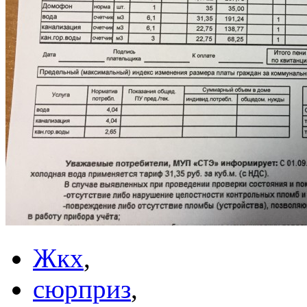
Жкх
,
сюрприз
,