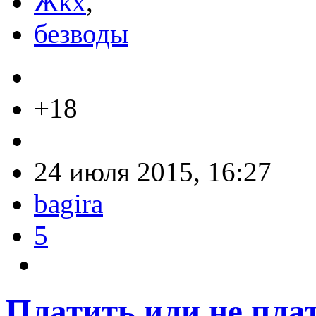
Жкх
,
безводы
+18
24 июля 2015, 16:27
bagira
5
Платить или не плат