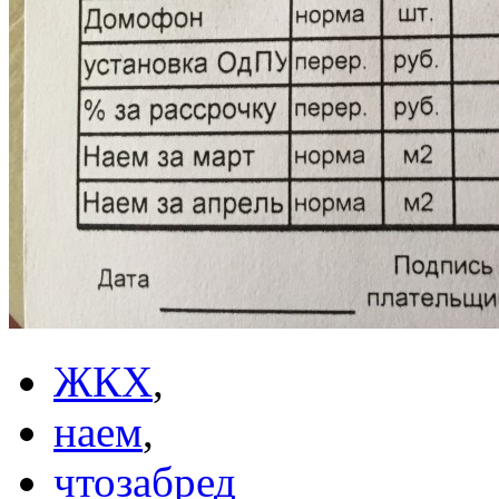
ЖКХ
,
наем
,
чтозабред