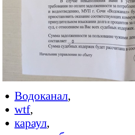
Водоканал
,
wtf
,
караул
,