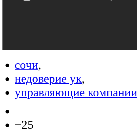
сочи
,
недоверие ук
,
управляющие компани
+25