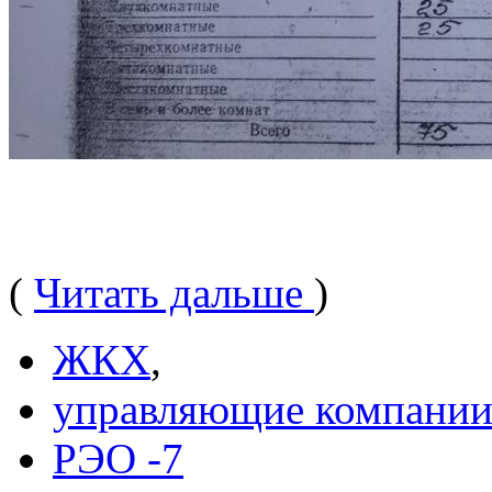
(
Читать дальше
)
ЖКХ
,
управляющие компани
РЭО -7