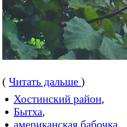
(
Читать дальше
)
Хостинский район
,
Бытха
,
американская бабочка
,