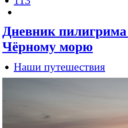
113
Дневник пилигрима 
Чёрному морю
Наши путешествия