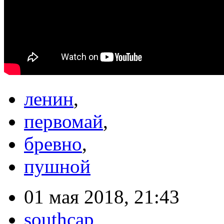
ленин
,
первомай
,
бревно
,
пушной
01 мая 2018, 21:43
southcap