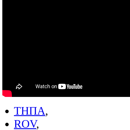
ТНПА
,
ROV
,