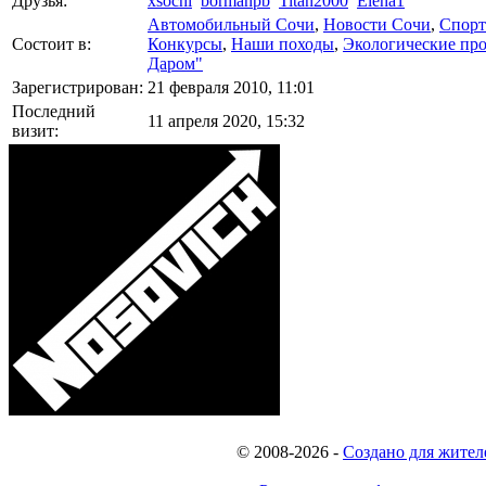
Друзья:
xsochi
bormanpb
Titan2000
Elena1
Автомобильный Сочи
,
Новости Сочи
,
Спорт
Состоит в:
Конкурсы
,
Наши походы
,
Экологические пр
Даром"
Зарегистрирован:
21 февраля 2010, 11:01
Последний
11 апреля 2020, 15:32
визит:
© 2008-2026
-
Создано для жител