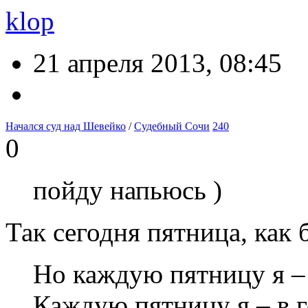
klop
21 апреля 2013, 08:45
Начался суд над Шевейко
/
Судебный Сочи
240
0
пойду напьюсь )
Так сегодня пятница, как
Но каждую пятницу я – 
Каждую пятницу я – в г