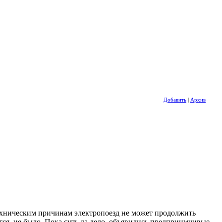
Добавить
|
Архив
техническим причинам электропоезд не может продолжить
тся, не было. Пока суть да дело, объявились предприимчивые