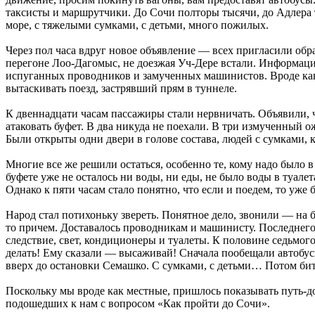
таксисты и маршрутчики. До Сочи полторы тысячи, до Адлера т
море, с тяжелыми сумками, с детьми, много пожилых.
Через пол часа вдруг новое объявление — всех пригласили обр
перегоне Лоо-Дагомыс, не доезжая Уч-Дере встали. Информаци
испуганных проводников и замученных машинистов. Вроде как
вытаскивать поезд, застрявший прям в туннеле.
К двеннадцати часам пассажиры стали нервничать. Объявили, ч
атаковать буфет. В два никуда не поехали. В три измученный 
Были открыты одни двери в голове состава, людей с сумками,
Многие все же решили остаться, особенно те, кому надо было в
буфете уже не осталось ни воды, ни еды, не было воды в туал
Однако к пяти часам стало понятно, что если и поедем, то уже 
Народ стал потихоньку звереть. Понятное дело, звонили — на 
то причем. Доставалось проводникам и машинисту. Последнего 
следствие, свет, кондиционеры и туалеты. К половине седьмог
делать! Ему сказали — высаживай! Сначала пообещали автобусы
вверх до остановки Семашко. С сумками, с детьми… Потом битва
Поскольку мы вроде как местные, пришлось показывать путь-до
подошедших к нам с вопросом «Как пройти до Сочи».