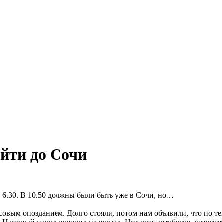
йти до Сочи
в 6.30. В 10.50 должны были быть уже в Сочи, но…
асовым опозданием. Долго стояли, потом нам объявили, что по 
 Наивный народ повалил на вокзал. Никаких автобусов, разумее