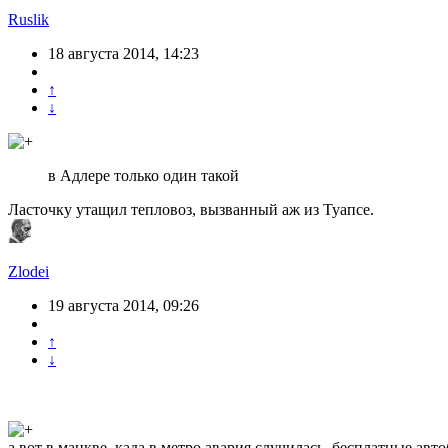
Ruslik
18 августа 2014, 14:23
↑
↓
в Адлере только один такой
Ласточку утащил тепловоз, вызванный аж из Туапсе.
Zlodei
19 августа 2014, 09:26
↑
↓
а вот в мацкве, када в метро авария случилась, бесплатные авт