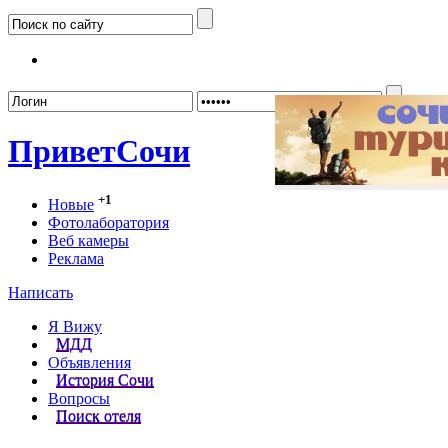
Забыл
Привет
Сочи
+1
Новые
Фотолаборатория
Веб камеры
Реклама
Написать
Я Вижу
МДД
Объявления
История Сочи
Вопросы
Поиск отеля