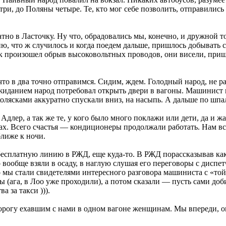
ри, до Поляны четыре. Те, кто мог себе позволить, отправились
атно в Ласточку. Ну что, обрадовались мы, конечно, и дружной 
ю, что ж случилось и когда поедем дальше, пришлось добывать
 произошел обрыв высоковольтных проводов, они висели, пришл
то в два точно отправимся. Сидим, ждем. Голодный народ, не р
ожиданием народ потребовал открыть двери в вагоны. Машинист и
 колясками аккуратно спускали вниз, на насыпь. А дальше по ш
 Адлер, а так же те, у кого было много поклажи или дети, да и 
етах. Всего счастья — кондиционеры продолжали работать. Нам в
ближе к ночи.
бесплатную линию в РЖД, еще куда-то. В РЖД порассказывав как
вообще взяли в осаду, в наглую слушая его переговоры с диспет
о мы стали свидетелями интересного разговора машиниста с «то
 (ага, в Лоо уже проходили), а потом сказали — пусть сами до
 за такси ))).
рогу ехавшим с нами в одном вагоне женщинам. Мы впереди, они