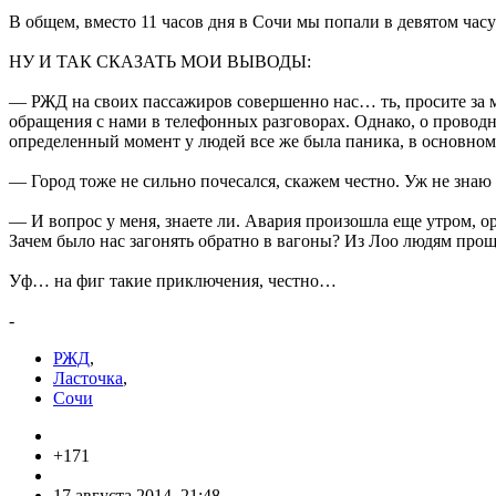
В общем, вместо 11 часов дня в Сочи мы попали в девятом часу
НУ И ТАК СКАЗАТЬ МОИ ВЫВОДЫ:
— РЖД на своих пассажиров совершенно нас… ть, просите за м
обращения с нами в телефонных разговорах. Однако, о проводни
определенный момент у людей все же была паника, в основном
— Город тоже не сильно почесался, скажем честно. Уж не знаю 
— И вопрос у меня, знаете ли. Авария произошла еще утром, о
Зачем было нас загонять обратно в вагоны? Из Лоо людям прощ
Уф… на фиг такие приключения, честно…
-
РЖД
,
Ласточка
,
Сочи
+171
17 августа 2014, 21:48