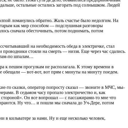
 дальше, остальные остались загорать под солнышком. Людей
толпой ломанулись обратно. Жаль счастье было недолгим. На
 старым как мир способом — подслушивая разговоры
ось сначала обесточивать, потом поднимать, потом
ассчитывавший на необходимость обеда в электричке, стал
 проводники стояли на смерть — низзя. Еще через час сдались.
палам-по шпалам…
жара к пешим прогулкам не располагала. К этому времени в
се обещали — вот-вот, вот прям с минуты на минуту поедем.
ие-то сказки, оператор попросту сказал — звоните в МЧС, мы-
черами. В седьмом часу пропало электричество и, как
й стороной». Он все вопрошал — с пассажирами-то мне что
бираются. Ну что… и пошли мы сначала до Уч-Дере, потом
 в кильватере за нами. Ну и еще несколько человек,