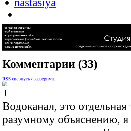
nastasiya
Комментарии (
33
)
RSS
свернуть
/
развернуть
Водоканал, это отдельна
разумному объяснению, я 