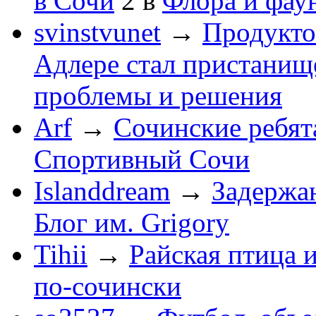
в Сочи
2
в
Флора и фау
svinstvunet
→
Продукто
Адлере стал пристанище
проблемы и решения
Arf
→
Сочинские ребят
Спортивный Сочи
Islanddream
→
Задержа
Блог им. Grigory
Tihii
→
Райская птица 
по-cочински