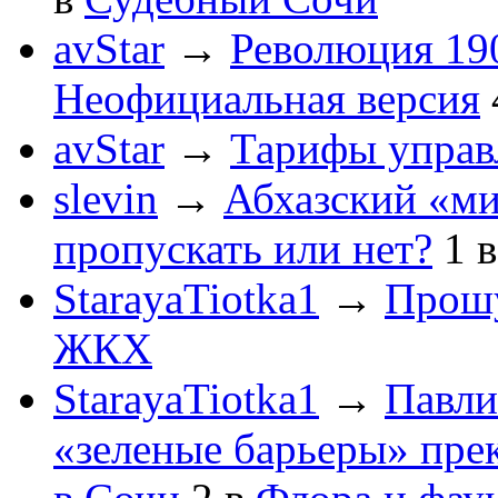
avStar
→
Революция 190
Неофициальная версия
avStar
→
Тарифы упра
slevin
→
Абхазский «ми
пропускать или нет?
1
StarayaTiotka1
→
Прошу
ЖКХ
StarayaTiotka1
→
Павли
«зеленые барьеры» пре