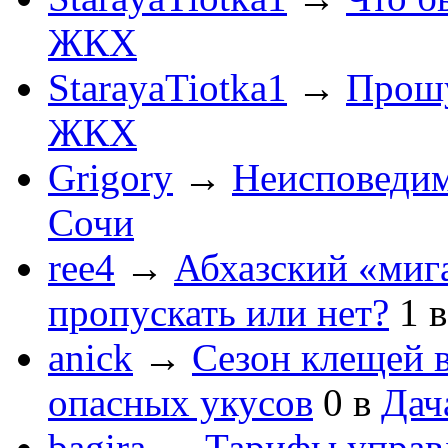
ЖКХ
StarayaTiotka1
→
Прошу
ЖКХ
Grigory
→
Неисповеди
Сочи
ree4
→
Абхазский «мига
пропускать или нет?
1
anick
→
Сезон клещей в
опасных укусов
0
в
Дач
bagira
→
Тарифы управ