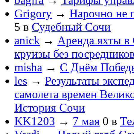
Grigory
→
Нарочно не 
5
в
Судебный Сочи
anick
→
Аренда яхты в 
круизы без посреднико
misha
→
С Днём Побед
les
→
Результаты экспе
самолета времен Велик
История Сочи
KK1203
→
7 мая
0
в
Те