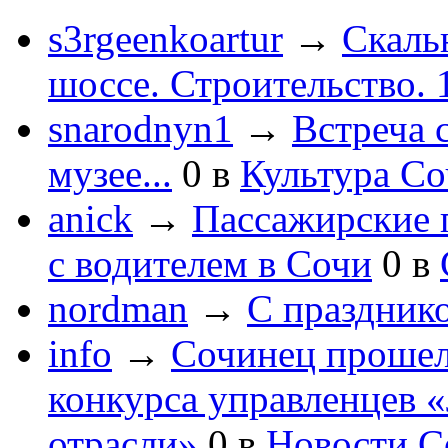
s3rgeenkoartur
→
Скаль
шоссе. Строительство. 
snarodnyn1
→
Встреча 
музее...
0
в
Культура С
anick
→
Пассажирские п
с водителем в Сочи
0
в
nordman
→
С праздник
info
→
Сочинец прошел
конкурса управленцев 
отрасли»
0
в
Новости С