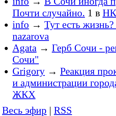
info
→
В Сочи иногда п
Почти случайно.
1
в
НК
info
→
Тут есть жизнь?
nazarova
Agata
→
Герб Сочи - р
Сочи"
Grigory
→
Реакция про
и администрации город
ЖКХ
Весь эфир
|
RSS