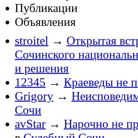
Публикации
Объявления
stroitel
→
Открытая вст
Сочинского национальн
и решения
12345
→
Краеведы не 
Grigory
→
Неисповеди
Сочи
avStar
→
Нарочно не п
в
Судебный Сочи