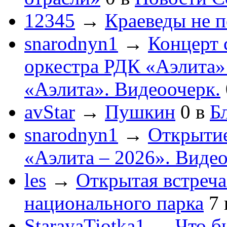
12345
→
Краеведы не 
snarodnyn1
→
Концерт 
оркестра РДК «Аэлита
«Аэлита». Видеоочерк.
avStar
→
Пушкин
0
в
Бл
snarodnyn1
→
Открытие
«Аэлита – 2026». Видео
les
→
Открытая встреча
национального парка
7
StarayaTiotka1
→
Что б