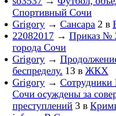
so3537
→
Футбол, объ
Спортивный Сочи
Grigory
→
Сансара
2
в
22082017
→
Приказ № 
города Сочи
Grigory
→
Продолжени
беспределу.
13
в
ЖКХ
Grigory
→
Сотрудники 
Сочи осуждены за сов
преступлений
3
в
Крим