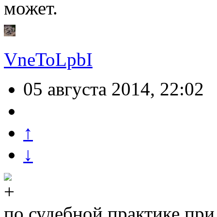
может.
VneToLpbI
05 августа 2014, 22:02
↑
↓
по судебной практике пр