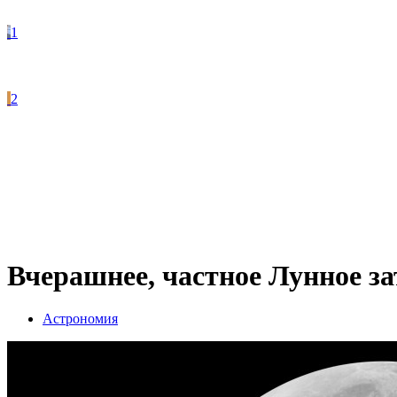
1
2
Вчерашнее, частное Лунное з
Астрономия