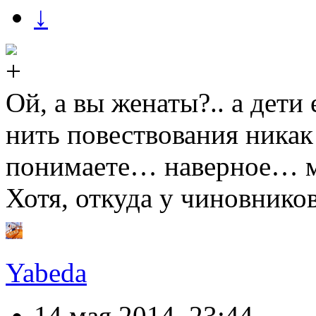
↓
Ой, а вы женаты?.. а дети
нить повествования никак
понимаете… наверное… 
Хотя, откуда у чиновник
Yabeda
14 мая 2014, 23:44