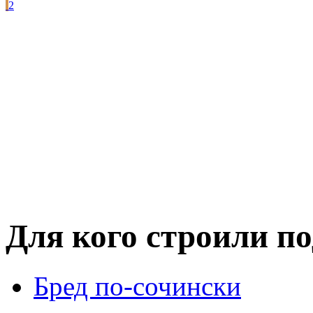
2
Для кого строили п
Бред по-cочински