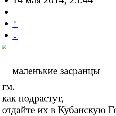
↑
↓
маленькие засранцы
гм.
как подрастут,
отдайте их в Кубанскую 