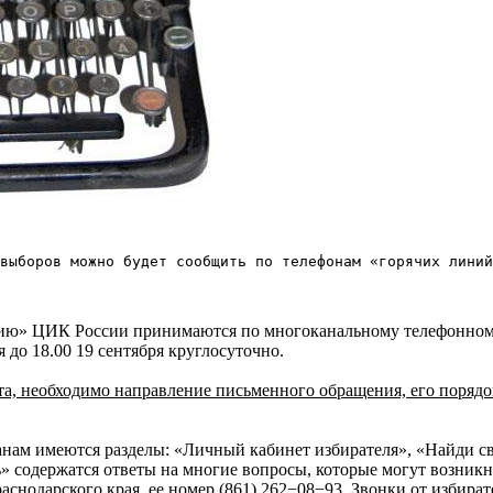
выборов можно будет сообщить по телефонам «горячих линий
линию» ЦИК России принимаются по многоканальному телефонно
 до 18.00 19 сентября круглосуточно.
та, необходимо направление письменного обращения, его поряд
нам имеются разделы: «Личный кабинет избирателя», «Найди св
содержатся ответы на многие вопросы, которые могут возникну
аснодарского края, ее номер (861) 262−08−93. Звонки от избира