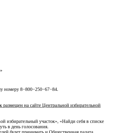
»
му номеру 8−800−250−67−84.
ок размещен на сайте Центральной избирательной
ой избирательный участок», «Найди себя в списке
ть в день голосования.
телей будет принимать и Общественная палата