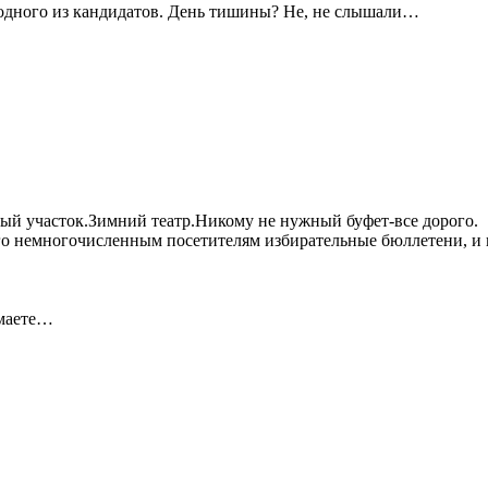
за одного из кандидатов. День тишины? Не, не слышали…
ный участок.Зимний театр.Никому не нужный буфет-все дорого.
ого немногочисленным посетителям избирательные бюллетени, и
имаете…