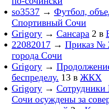
по-cочински
so3537
→
Футбол, объ
Спортивный Сочи
Grigory
→
Сансара
2
в
22082017
→
Приказ № 
города Сочи
Grigory
→
Продолжени
беспределу.
13
в
ЖКХ
Grigory
→
Сотрудники 
Сочи осуждены за сов