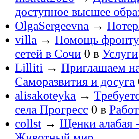
доступное высшее обра
OlgaSergeevna
→
Потеря
villa
→
Помощь фронту
сетей в Сочи
0
в
Услуги
Lilliti
→
Приглашаем на
Саморазвития и досуга
alisakoteyka
→
Требует
села Прогресс
0
в
Работ
collst
→
Щенки алабая -
Животный мир