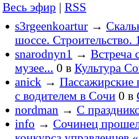
Весь эфир
|
RSS
s3rgeenkoartur
→
Скаль
шоссе. Строительство. 
snarodnyn1
→
Встреча 
музее...
0
в
Культура С
anick
→
Пассажирские п
с водителем в Сочи
0
в
nordman
→
С праздник
info
→
Сочинец прошел
конкурса управленцев 