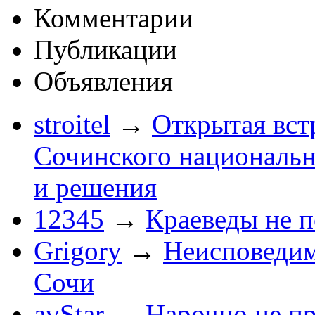
Комментарии
Публикации
Объявления
stroitel
→
Открытая вст
Сочинского национальн
и решения
12345
→
Краеведы не 
Grigory
→
Неисповеди
Сочи
avStar
→
Нарочно не п