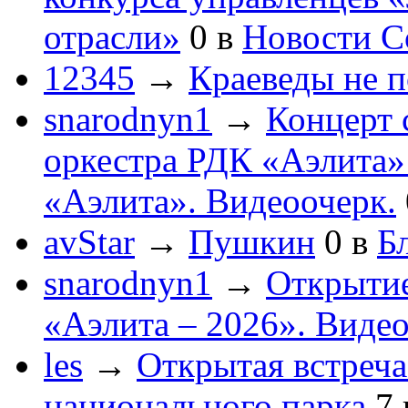
отрасли»
0
в
Новости С
12345
→
Краеведы не 
snarodnyn1
→
Концерт 
оркестра РДК «Аэлита
«Аэлита». Видеоочерк.
avStar
→
Пушкин
0
в
Бл
snarodnyn1
→
Открытие
«Аэлита – 2026». Видео
les
→
Открытая встреча
национального парка
7