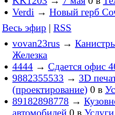
KK1203
→
7 мая
0
в
Те
Verdi
→
Новый герб Со
Весь эфир
|
RSS
vovan23rus
→
Канистры
Железка
4444
→
Сдается офис 4
9882355533
→
3D печа
(проектирование)
0
в
Ус
89182898778
→
Кузовн
автомобилей
0
в
Услуги