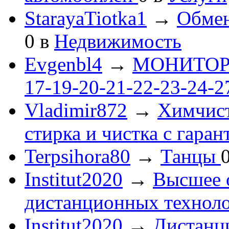
StarayaTiotka1
→
Обмен
0
в
Недвижимость
Evgenbl4
→
МОНИТОРЫ 
17-19-20-21-22-23-24-
Vladimir872
→
Химчист
стирка и чистка с гаран
Terpsihora80
→
Танцы
Institut2020
→
Высшее 
дистанционных технол
Institut2020
→
Дистанц