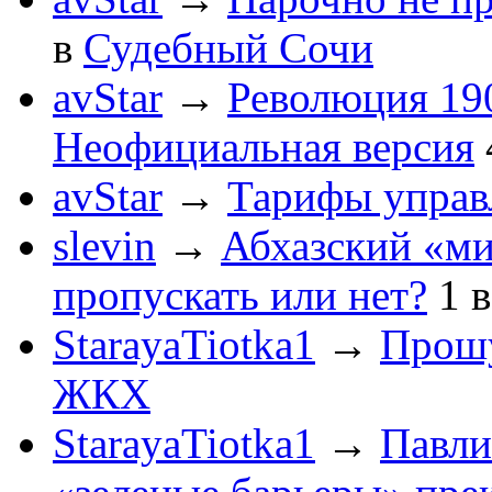
в
Судебный Сочи
avStar
→
Революция 190
Неофициальная версия
avStar
→
Тарифы упра
slevin
→
Абхазский «ми
пропускать или нет?
1
StarayaTiotka1
→
Прошу
ЖКХ
StarayaTiotka1
→
Павли