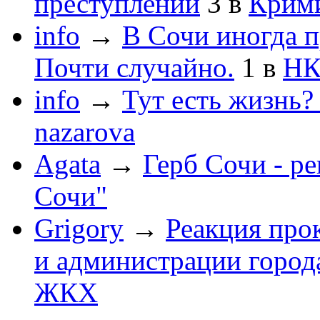
преступлений
3
в
Крим
info
→
В Сочи иногда п
Почти случайно.
1
в
НК
info
→
Тут есть жизнь?
nazarova
Agata
→
Герб Сочи - р
Сочи"
Grigory
→
Реакция про
и администрации город
ЖКХ