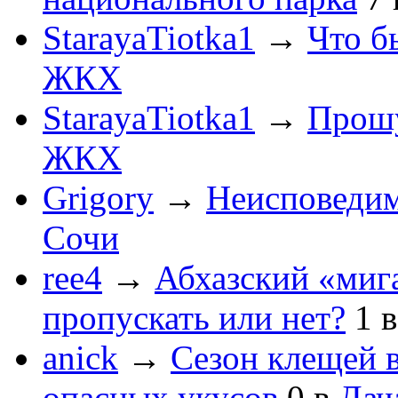
StarayaTiotka1
→
Что б
ЖКХ
StarayaTiotka1
→
Прошу
ЖКХ
Grigory
→
Неисповеди
Сочи
ree4
→
Абхазский «мига
пропускать или нет?
1
anick
→
Сезон клещей в
опасных укусов
0
в
Дач