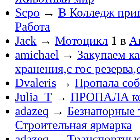
Scpo
→
В Колледж при
Работа
Jack
→
Мотоцикл
1
в
А
amichael
→
Закупаем к
хранения,с гос резерва,
Dvaleris
→
Пропала соб
Julia_T
→
ПРОПАЛА к
adazeq
→
Безнапорные 
Строительная ярмарка
adazeq
→
Транспортные