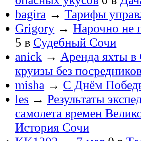
bagira
→
Тарифы управ
Grigory
→
Нарочно не 
5
в
Судебный Сочи
anick
→
Аренда яхты в 
круизы без посреднико
misha
→
С Днём Побед
les
→
Результаты экспе
самолета времен Велик
История Сочи