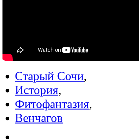
Старый Сочи
,
История
,
Фитофантазия
,
Венчагов