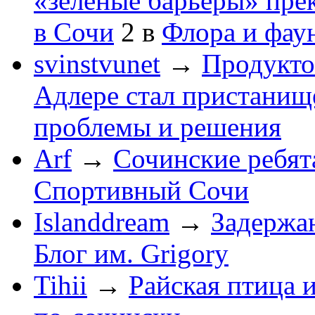
«зеленые барьеры» пре
в Сочи
2
в
Флора и фау
svinstvunet
→
Продукто
Адлере стал пристанище
проблемы и решения
Arf
→
Сочинские ребят
Спортивный Сочи
Islanddream
→
Задержа
Блог им. Grigory
Tihii
→
Райская птица 