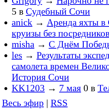
Grigory
→
Нарочно не 
5
в
Судебный Сочи
anick
→
Аренда яхты в 
круизы без посреднико
misha
→
С Днём Побед
les
→
Результаты экспе
самолета времен Велик
История Сочи
KK1203
→
7 мая
0
в
Те
Весь эфир
|
RSS