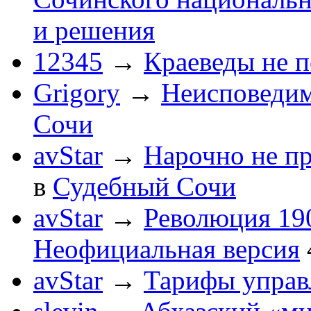
и решения
12345
→
Краеведы не 
Grigory
→
Неисповеди
Сочи
avStar
→
Нарочно не п
в
Судебный Сочи
avStar
→
Революция 190
Неофициальная версия
avStar
→
Тарифы упра