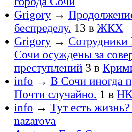
города Сочи
Grigory
→
Продолжени
беспределу.
13
в
ЖКХ
Grigory
→
Сотрудники 
Сочи осуждены за сов
преступлений
3
в
Крим
info
→
В Сочи иногда п
Почти случайно.
1
в
НК
info
→
Тут есть жизнь?
nazarova