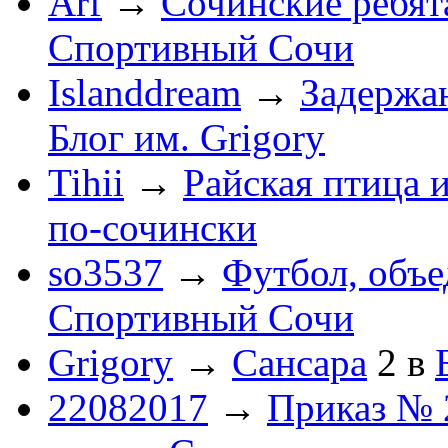
Arf
→
Сочинские ребят
Спортивный Сочи
Islanddream
→
Задержа
Блог им. Grigory
Tihii
→
Райская птица 
по-cочински
so3537
→
Футбол, объ
Спортивный Сочи
Grigory
→
Сансара
2
в
22082017
→
Приказ № 