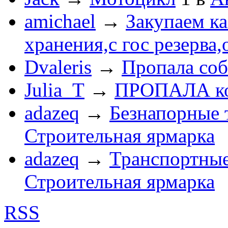
amichael
→
Закупаем к
хранения,с гос резерва,
Dvaleris
→
Пропала соб
Julia_T
→
ПРОПАЛА к
adazeq
→
Безнапорные 
Строительная ярмарка
adazeq
→
Транспортные
Строительная ярмарка
RSS