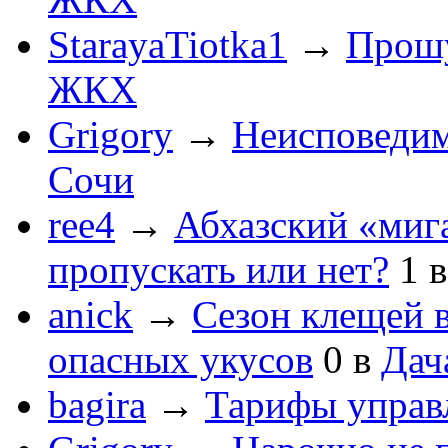
StarayaTiotka1
→
Прошу
ЖКХ
Grigory
→
Неисповеди
Сочи
ree4
→
Абхазский «мига
пропускать или нет?
1
anick
→
Сезон клещей в
опасных укусов
0
в
Дач
bagira
→
Тарифы управ