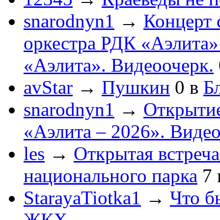
snarodnyn1
→
Концерт 
оркестра РДК «Аэлита
«Аэлита». Видеоочерк.
avStar
→
Пушкин
0
в
Бл
snarodnyn1
→
Открытие
«Аэлита – 2026». Видео
les
→
Открытая встреча
национального парка
7
StarayaTiotka1
→
Что б
ЖКХ