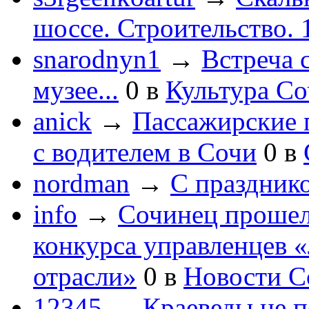
шоссе. Строительство. 
snarodnyn1
→
Встреча 
музее...
0
в
Культура С
anick
→
Пассажирские п
с водителем в Сочи
0
в
nordman
→
С праздник
info
→
Сочинец прошел
конкурса управленцев 
отрасли»
0
в
Новости С
12345
→
Краеведы не 