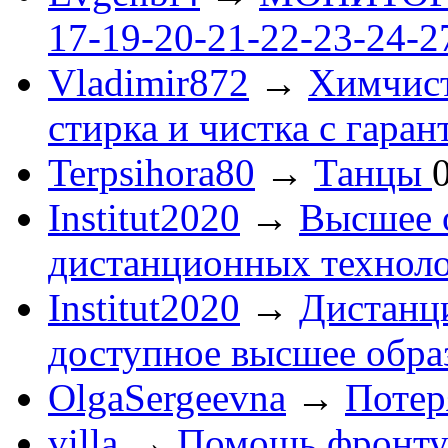
17-19-20-21-22-23-24-
Vladimir872
→
Химчист
стирка и чистка с гаран
Terpsihora80
→
Танцы
Institut2020
→
Высшее 
дистанционных технол
Institut2020
→
Дистанц
доступное высшее обра
OlgaSergeevna
→
Потеря
villa
→
Помощь фронту