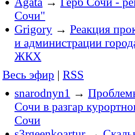
Agata
→
Герб Сочи - р
Сочи"
Grigory
→
Реакция про
и администрации город
ЖКХ
Весь эфир
|
RSS
snarodnyn1
→
Проблемы
Сочи в разгар курортног
Сочи
s3rgeenkoartur
→
Скаль