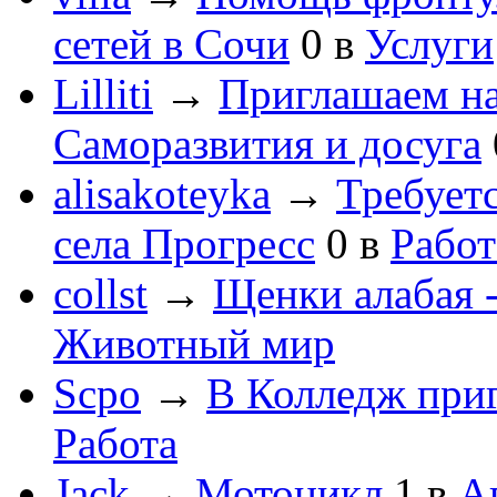
сетей в Сочи
0
в
Услуги
Lilliti
→
Приглашаем на
Саморазвития и досуга
alisakoteyka
→
Требует
села Прогресс
0
в
Работ
collst
→
Щенки алабая -
Животный мир
Scpo
→
В Колледж при
Работа
Jack
→
Мотоцикл
1
в
А