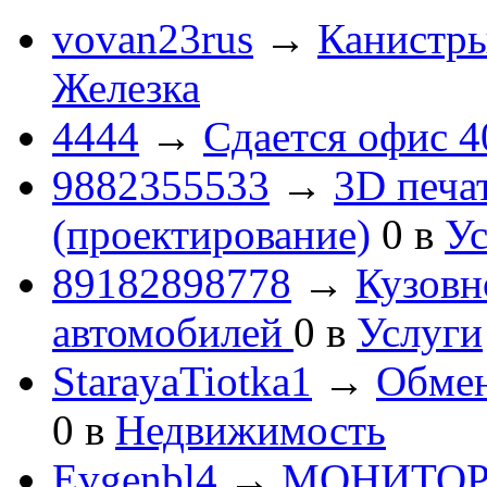
vovan23rus
→
Канистры
Железка
4444
→
Сдается офис 4
9882355533
→
3D печа
(проектирование)
0
в
Ус
89182898778
→
Кузовн
автомобилей
0
в
Услуги
StarayaTiotka1
→
Обмен
0
в
Недвижимость
Evgenbl4
→
МОНИТОРЫ 