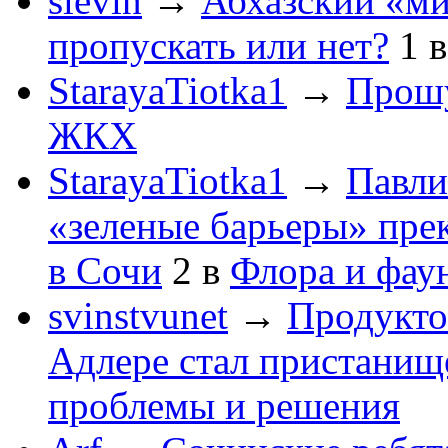
slevin
→
Абхазский «ми
пропускать или нет?
1
StarayaTiotka1
→
Прошу
ЖКХ
StarayaTiotka1
→
Павли
«зеленые барьеры» пре
в Сочи
2
в
Флора и фау
svinstvunet
→
Продукто
Адлере стал пристанище
проблемы и решения